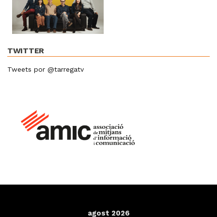
TWITTER
Tweets por @tarregatv
agost 2026