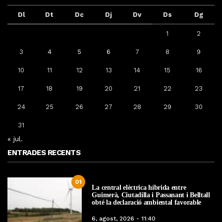
Dl
Dt
Dc
Dj
Dv
Ds
Dg
1
2
3
4
5
6
7
8
9
10
11
12
13
14
15
16
17
18
19
20
21
22
23
24
25
26
27
28
29
30
31
« jul.
ENTRADES RECENTS
01
La central elèctrica híbrida entre
Guimerà, Ciutadilla i Passanant i Belltall
obté la declaració ambiental favorable
6, agost, 2026 - 11:40