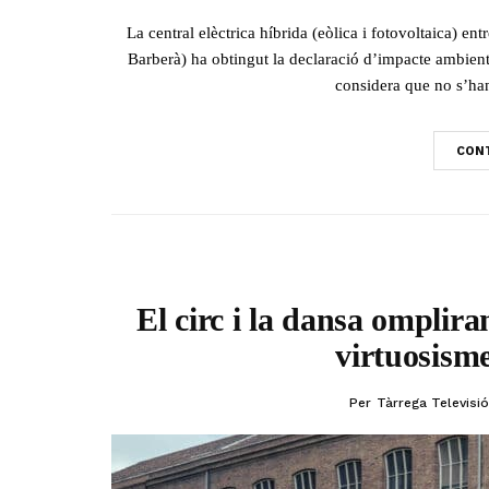
La central elèctrica híbrida (eòlica i fotovoltaica) ent
Barberà) ha obtingut la declaració d’impacte ambient
considera que no s’han 
CONT
El circ i la dansa omplira
virtuosism
Per
Tàrrega Televisió