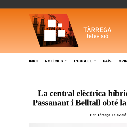
INICI
NOTÍCIES
L’URGELL
PAÍS
OPI
La central elèctrica híbr
Passanant i Belltall obté l
Per
Tàrrega Televisió