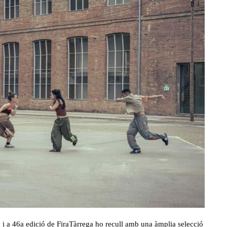
, i a 46a edició de FiraTàrrega ho recull amb una àmplia selecció