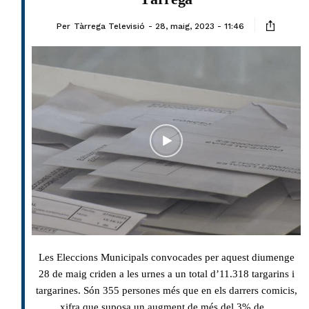
Per
Tàrrega Televisió
28, maig, 2023 - 11:46
Les Eleccions Municipals convocades per aquest diumenge
28 de maig criden a les urnes a un total d’11.318 targarins i
targarines. Són 355 persones més que en els darrers comicis,
xifra que suposa un augment de més del 3% de...