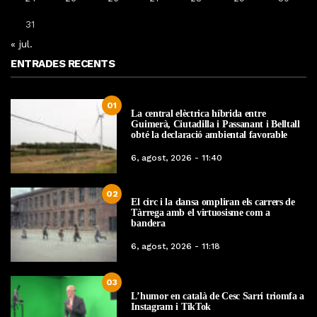
31
« jul.
ENTRADES RECENTS
01
La central elèctrica híbrida entre
Guimerà, Ciutadilla i Passanant i Belltall
obté la declaració ambiental favorable
6, agost, 2026 - 11:40
02
El circ i la dansa ompliran els carrers de
Tàrrega amb el virtuosisme com a
bandera
6, agost, 2026 - 11:18
03
L’humor en català de Cesc Sarri triomfa a
Instagram i TikTok