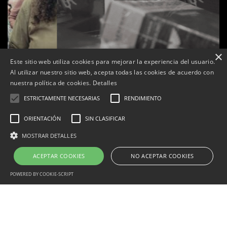
×
Este sitio web utiliza cookies para mejorar la experiencia del usuario.
Al utilizar nuestro sitio web, acepta todas las cookies de acuerdo con
nuestra política de cookies.
Detalles
ESTRICTAMENTE NECESARIAS
RENDIMIENTO
ORIENTACIÓN
SIN CLASIFICAR
s
La botiga L’K de Balaguer es converteix en nou punt
MOSTRAR DETALLES
de referència de Warhammer a Lleida
ACEPTAR COOKIES
NO ACEPTAR COOKIES
Per
Tàrrega Televisió
22, abril, 2026 - 08:10
POWERED BY COOKIE-SCRIPT
Estrictamente necesarias
Rendimiento
Orientación
Correu electrònic:
info@tarrega.tv
Sin clasificar
Telèfons: 648 45 71 14 | 669 32 28 46
© 2025 AUDIOVISUALS TÀRREGA S.L. Tots els drets reservats.