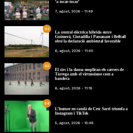
‘a tocar-tocar’
7, agost, 2026 - 11:49
02
La central elèctrica híbrida entre
Guimerà, Ciutadilla i Passanant i Belltall
obté la declaració ambiental favorable
6, agost, 2026 - 11:40
03
El circ i la dansa ompliran els carrers de
Tàrrega amb el virtuosisme com a
bandera
6, agost, 2026 - 11:18
04
L’humor en català de Cesc Sarri triomfa a
Instagram i TikTok
5, agost, 2026 - 15:48