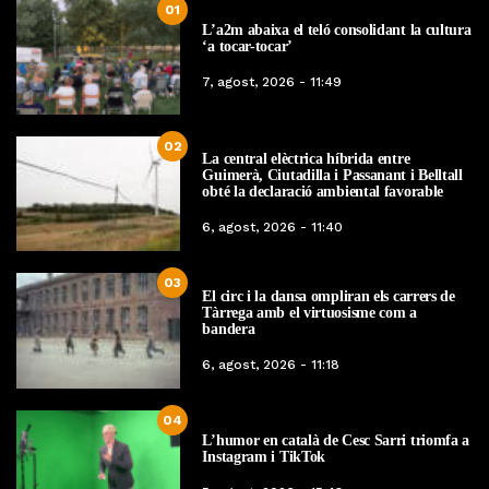
01
L’a2m abaixa el teló consolidant la cultura
‘a tocar-tocar’
7, agost, 2026 - 11:49
02
La central elèctrica híbrida entre
Guimerà, Ciutadilla i Passanant i Belltall
obté la declaració ambiental favorable
6, agost, 2026 - 11:40
03
El circ i la dansa ompliran els carrers de
Tàrrega amb el virtuosisme com a
bandera
6, agost, 2026 - 11:18
04
L’humor en català de Cesc Sarri triomfa a
Instagram i TikTok