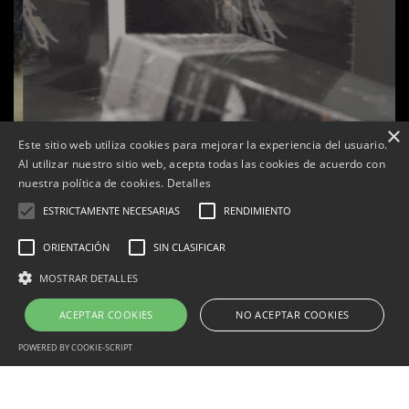
×
Este sitio web utiliza cookies para mejorar la experiencia del usuario.
Al utilizar nuestro sitio web, acepta todas las cookies de acuerdo con
nuestra política de cookies.
Detalles
ESTRICTAMENTE NECESARIAS
RENDIMIENTO
ORIENTACIÓN
SIN CLASIFICAR
s
La botiga L’K de Balaguer es converteix en nou punt
MOSTRAR DETALLES
de referència de Warhammer a Lleida
ACEPTAR COOKIES
NO ACEPTAR COOKIES
Per
Tàrrega Televisió
22, abril, 2026 - 08:10
POWERED BY COOKIE-SCRIPT
Estrictamente necesarias
Rendimiento
Orientación
Correu electrònic:
info@tarrega.tv