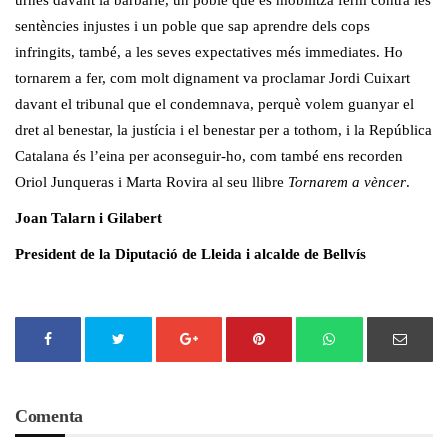
urnes davant la barbàrie, un poble que es mobilitza ferm contra les
sentències injustes i un poble que sap aprendre dels cops
infringits, també, a les seves expectatives més immediates. Ho
tornarem a fer, com molt dignament va proclamar Jordi Cuixart
davant el tribunal que el condemnava, perquè volem guanyar el
dret al benestar, la justícia i el benestar per a tothom, i la República
Catalana és l’eina per aconseguir-ho, com també ens recorden
Oriol Junqueras i Marta Rovira al seu llibre
Tornarem a vèncer
.
Joan Talarn i Gilabert
President de la Diputació de Lleida i alcalde de Bellvís
Comenta