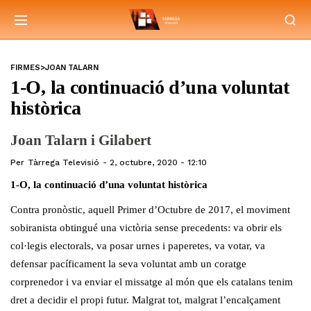
FIRMES>JOAN TALARN
1-O, la continuació d’una voluntat
històrica
Joan Talarn i Gilabert
Per
Tàrrega Televisió
2, octubre, 2020 - 12:10
1-O, la continuació d’una voluntat històrica
Contra pronòstic, aquell Primer d’Octubre de 2017, el moviment
sobiranista obtingué una victòria sense precedents: va obrir els
col·legis electorals, va posar urnes i paperetes, va votar, va
defensar pacíficament la seva voluntat amb un coratge
corprenedor i va enviar el missatge al món que els catalans tenim
dret a decidir el propi futur. Malgrat tot, malgrat l’encalçament