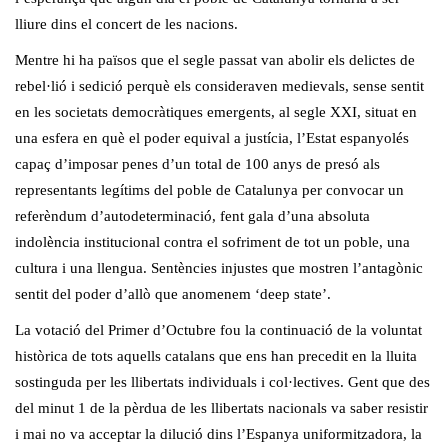
lliure dins el concert de les nacions.
Mentre hi ha països que el segle passat van abolir els delictes de
rebel·lió i sedició perquè els consideraven medievals, sense sentit
en les societats democràtiques emergents, al segle XXI, situat en
una esfera en què el poder equival a justícia, l’Estat espanyolés
capaç d’imposar penes d’un total de 100 anys de presó als
representants legítims del poble de Catalunya per convocar un
referèndum d’autodeterminació, fent gala d’una absoluta
indolència institucional contra el sofriment de tot un poble, una
cultura i una llengua. Sentències injustes que mostren l’antagònic
sentit del poder d’allò que anomenem ‘deep state’.
La votació del Primer d’Octubre fou la continuació de la voluntat
històrica de tots aquells catalans que ens han precedit en la lluita
sostinguda per les llibertats individuals i col·lectives. Gent que des
del minut 1 de la pèrdua de les llibertats nacionals va saber resistir
i mai no va acceptar la dilució dins l’Espanya uniformitzadora, la