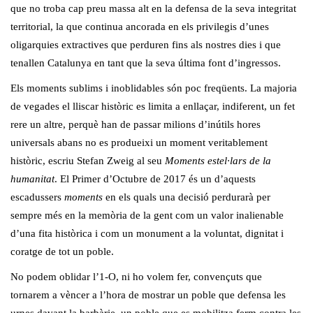
que no troba cap preu massa alt en la defensa de la seva integritat
territorial, la que continua ancorada en els privilegis d’unes
oligarquies extractives que perduren fins als nostres dies i que
tenallen Catalunya en tant que la seva última font d’ingressos.
Els moments sublims i inoblidables són poc freqüents. La majoria
de vegades el lliscar històric es limita a enllaçar, indiferent, un fet
rere un altre, perquè han de passar milions d’inútils hores
universals abans no es produeixi un moment veritablement
històric, escriu Stefan Zweig al seu
Moments estel·lars de la
humanitat
. El Primer d’Octubre de 2017 és un d’aquests
escadussers
moments
en els quals una decisió perdurarà per
sempre més en la memòria de la gent com un valor inalienable
d’una fita històrica i com un monument a la voluntat, dignitat i
coratge de tot un poble.
No podem oblidar l’1-O, ni ho volem fer, convençuts que
tornarem a vèncer a l’hora de mostrar un poble que defensa les