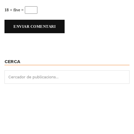
18 + five =
CERCA