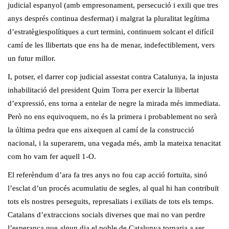
judicial espanyol (amb empresonament, persecució i exili que tres
anys després continua desfermat) i malgrat la pluralitat legítima
d’estratègiespolítiques a curt termini, continuem solcant el difícil
camí de les llibertats que ens ha de menar, indefectiblement, vers
un futur millor.
I, potser, el darrer cop judicial assestat contra Catalunya, la injusta
inhabilitació del president Quim Torra per exercir la llibertat
d’expressió, ens torna a entelar de negre la mirada més immediata.
Però no ens equivoquem, no és la primera i probablement no serà
la última pedra que ens aixequen al camí de la construcció
nacional, i la superarem, una vegada més, amb la mateixa tenacitat
com ho vam fer aquell 1-O.
El referèndum d’ara fa tres anys no fou cap acció fortuïta, sinó
l’esclat d’un procés acumulatiu de segles, al qual hi han contribuït
tots els nostres perseguits, represaliats i exiliats de tots els temps.
Catalans d’extraccions socials diverses que mai no van perdre
l’esperança que algun dia el poble de Catalunya tornaria a ser