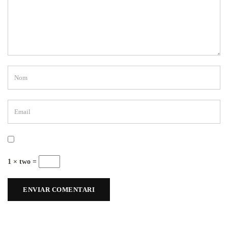
1 × two =