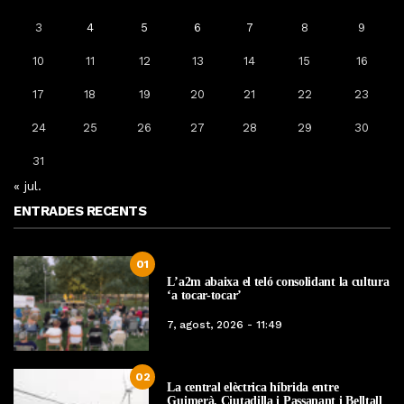
3
4
5
6
7
8
9
10
11
12
13
14
15
16
17
18
19
20
21
22
23
24
25
26
27
28
29
30
31
« jul.
ENTRADES RECENTS
01
L’a2m abaixa el teló consolidant la cultura
‘a tocar-tocar’
7, agost, 2026 - 11:49
02
La central elèctrica híbrida entre
Guimerà, Ciutadilla i Passanant i Belltall