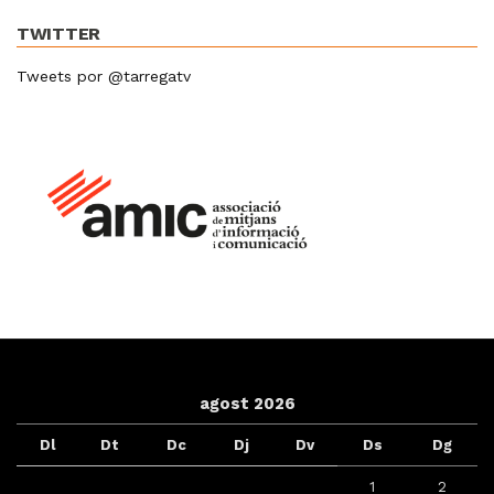
TWITTER
Tweets por @tarregatv
agost 2026
Dl
Dt
Dc
Dj
Dv
Ds
Dg
1
2