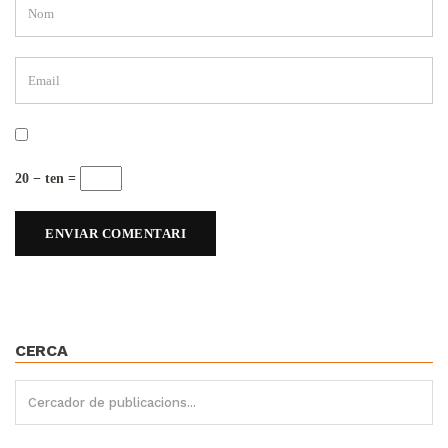
20 − ten =
CERCA