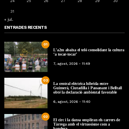
24
25
26
27
28
29
30
31
« jul.
ENTRADES RECENTS
01
L’a2m abaixa el teló consolidant la cultura
‘a tocar-tocar’
7, agost, 2026 - 11:49
02
La central elèctrica híbrida entre
Guimerà, Ciutadilla i Passanant i Belltall
obté la declaració ambiental favorable
6, agost, 2026 - 11:40
03
El circ i la dansa ompliran els carrers de
Tàrrega amb el virtuosisme com a
bandera