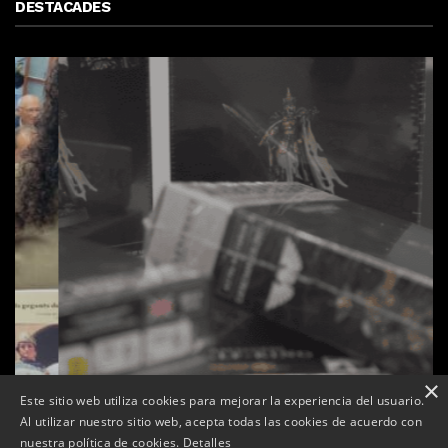
DESTACADES
×
Este sitio web utiliza cookies para mejorar la experiencia del usuario.
Al utilizar nuestro sitio web, acepta todas las cookies de acuerdo con
s
La botiga L’K de Balaguer es converteix en nou punt
nuestra política de cookies.
Detalles