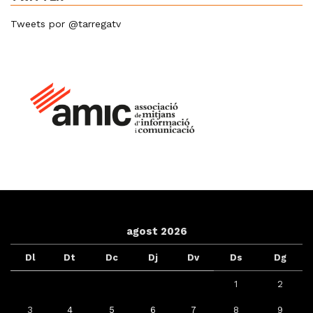
Tweets por @tarregatv
agost 2026
Dl
Dt
Dc
Dj
Dv
Ds
Dg
1
2
3
4
5
6
7
8
9