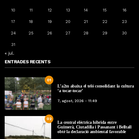
10
11
12
13
14
15
16
17
18
19
20
21
22
23
24
25
26
27
28
29
30
31
« jul.
ENTRADES RECENTS
01
L’a2m abaixa el teló consolidant la cultura
‘a tocar-tocar’
7, agost, 2026 - 11:49
02
La central elèctrica híbrida entre
Guimerà, Ciutadilla i Passanant i Belltall
obté la declaració ambiental favorable