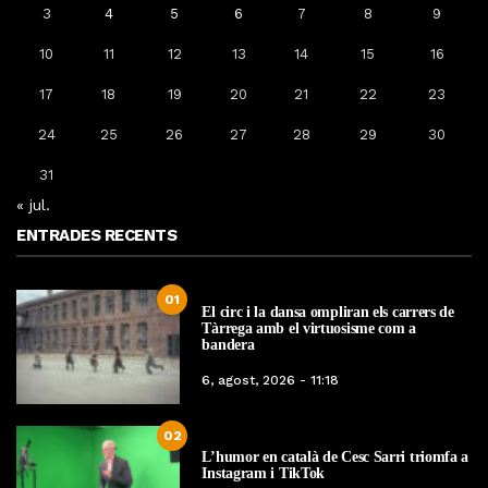
3
4
5
6
7
8
9
10
11
12
13
14
15
16
17
18
19
20
21
22
23
24
25
26
27
28
29
30
31
« jul.
ENTRADES RECENTS
01
El circ i la dansa ompliran els carrers de
Tàrrega amb el virtuosisme com a
bandera
6, agost, 2026 - 11:18
02
L’humor en català de Cesc Sarri triomfa a
Instagram i TikTok