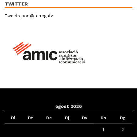
TWITTER
Tweets por @tarregatv
agost 2026
Dl
Dt
Dc
Dj
Dv
Ds
Dg
1
2