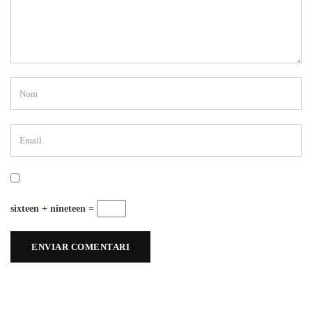
sixteen + nineteen =