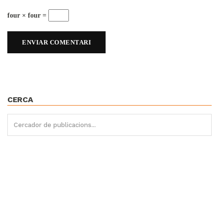
four × four =
CERCA