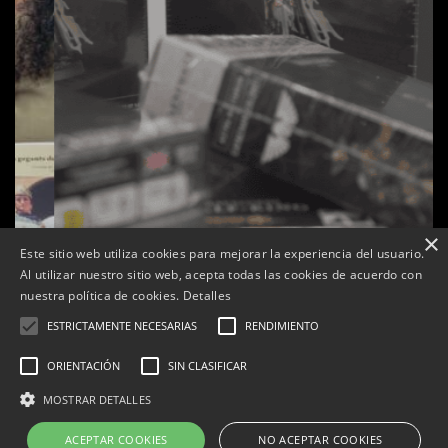
×
Este sitio web utiliza cookies para mejorar la experiencia del usuario.
Al utilizar nuestro sitio web, acepta todas las cookies de acuerdo con
s
La botiga L’K de Balaguer es converteix en nou punt
nuestra política de cookies.
Detalles
de referència de Warhammer a Lleida
ESTRICTAMENTE NECESARIAS
RENDIMIENTO
Per
Tàrrega Televisió
22, abril, 2026 - 08:10
ORIENTACIÓN
SIN CLASIFICAR
MOSTRAR DETALLES
ACEPTAR COOKIES
NO ACEPTAR COOKIES
Correu electrònic:
info@tarrega.tv