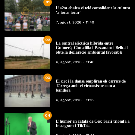
01
L’a2m abaixa el teló consolidant la cultura
‘a tocar-tocar’
7, agost, 2026 - 11:49
02
La central elèctrica híbrida entre
Guimerà, Ciutadilla i Passanant i Belltall
obté la declaració ambiental favorable
6, agost, 2026 - 11:40
03
El circ i la dansa ompliran els carrers de
Tàrrega amb el virtuosisme com a
bandera
6, agost, 2026 - 11:18
04
L’humor en català de Cesc Sarri triomfa a
Instagram i TikTok