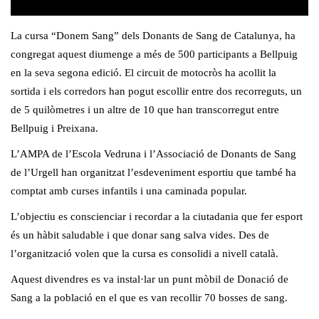
La cursa “Donem Sang” dels Donants de Sang de Catalunya, ha
congregat aquest diumenge a més de 500 participants a Bellpuig
en la seva segona edició. El circuit de motocròs ha acollit la
sortida i els corredors han pogut escollir entre dos recorreguts, un
de 5 quilòmetres i un altre de 10 que han transcorregut entre
Bellpuig i Preixana.
L’AMPA de l’Escola Vedruna i l’Associació de Donants de Sang
de l’Urgell han organitzat l’esdeveniment esportiu que també ha
comptat amb curses infantils i una caminada popular.
L’objectiu es conscienciar i recordar a la ciutadania que fer esport
és un hàbit saludable i que donar sang salva vides. Des de
l’organització volen que la cursa es consolidi a nivell català.
Aquest divendres es va instal·lar un punt mòbil de Donació de
Sang a la població en el que es van recollir 70 bosses de sang.