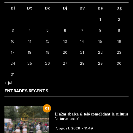
Dl
Dt
Dc
Dj
Dv
Ds
Dg
1
2
3
4
5
6
7
8
9
10
11
12
13
14
15
16
17
18
19
20
21
22
23
24
25
26
27
28
29
30
31
« jul.
ENTRADES RECENTS
01
L’a2m abaixa el teló consolidant la cultura
‘a tocar-tocar’
7, agost, 2026 - 11:49