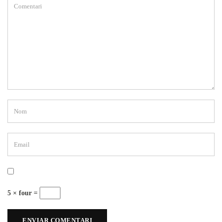
5 × four =