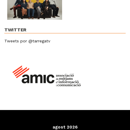
TWITTER
Tweets por @tarregatv
agost 2026