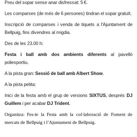
Preu del sopar sense anar disfressat: 5 €.
Les comparses (de més de 6 persones) tindran el sopar gratuït.
Inscripció de comparses i venda de tiquets a l’Ajuntament de
Bellpuig, fins divendres al migdia.
Des de les 23.00 h:
Festa i ball amb dos ambients diferents
al pavelló
poliesportiu.
A la pista gran:
Sessió de ball amb Albert Show
.
A la pista petita:
Inici de la festa amb el grup de versions
SIXTUS
, després
DJ
Guillem
i per acabar
DJ Trident
.
Organitza: Fes-te la Festa amb la col·laboració de Foment de
mercats de Bellpuig i l’Ajuntament de Bellpuig.