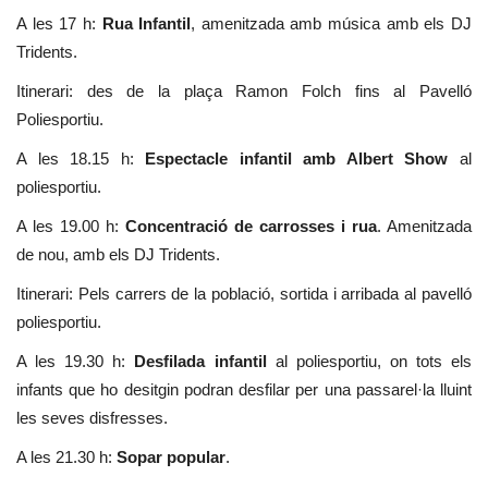
A les 17 h:
Rua Infantil
, amenitzada amb música amb els DJ
Tridents.
Itinerari: des de la plaça Ramon Folch fins al Pavelló
Poliesportiu.
A les 18.15 h:
Espectacle infantil amb Albert Show
al
poliesportiu.
A les 19.00 h:
Concentració de carrosses i rua
. Amenitzada
de nou, amb els DJ Tridents.
Itinerari: Pels carrers de la població, sortida i arribada al pavelló
poliesportiu.
A les 19.30 h:
Desfilada infantil
al poliesportiu, on tots els
infants que ho desitgin podran desfilar per una passarel·la lluint
les seves disfresses.
A les 21.30 h:
Sopar popular
.