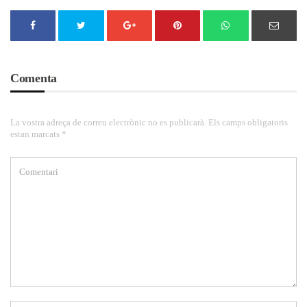
Comenta
La vostra adreça de correu electrònic no es publicarà. Els camps obligatoris
estan marcats *