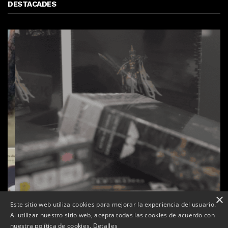
DESTACADES
×
Este sitio web utiliza cookies para mejorar la experiencia del usuario.
Al utilizar nuestro sitio web, acepta todas las cookies de acuerdo con
s
La botiga L’K de Balaguer es converteix en nou punt
nuestra política de cookies.
Detalles