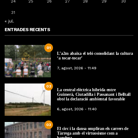
24
25
26
27
28
29
30
31
« jul.
ENTRADES RECENTS
01
L’a2m abaixa el teló consolidant la cultura
‘a tocar-tocar’
7, agost, 2026 - 11:49
02
La central elèctrica híbrida entre
Guimerà, Ciutadilla i Passanant i Belltall
obté la declaració ambiental favorable
6, agost, 2026 - 11:40
03
El circ i la dansa ompliran els carrers de
Tàrrega amb el virtuosisme com a
bandera