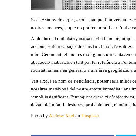
Isaac Asimov deia que, «constatat que l’univers no és 
nostres creences, ja que no podrem modificar l’univers
Ambiciosos i optimistes, massa sovint hem cregut que, a
accions, seríem capaços de canviar el món. Nosaltres 
món. Certament, el món és molt gran, com cantaven en
abstracció inabastable i tant pot fer referència a l’entor
societat humana en general o a una àrea geogràfica, a un
Vist això, i en nom de l’eficiència, potser seria millor 
nosaltres mateixos i del nostre entorn immediat i analit
sembli insignificant. Fent aquest exercici d’objectivita
davant del món. I aleshores, probablement, el món ja h
Photo by
Andrew Neel
on
Unsplash