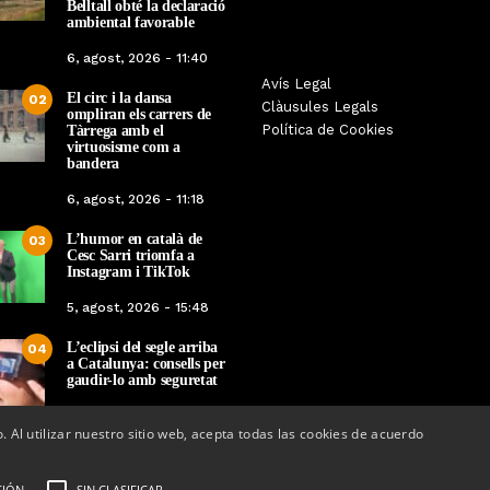
Belltall obté la declaració
ambiental favorable
6, agost, 2026 - 11:40
Les Gastrosàvies protagonitzen
Avís Legal
El respecte a la div
El circ i la dansa
02
una gran trobada al Món Sant
Clàusules Legals
protagonista de la M
ompliran els carrers de
Benet que referma el valor de la
Política de Cookies
Tàrrega amb el
Cinema Espiritual de
cuina tradicional
virtuosisme com a
bandera
Per
Tàrrega Televi
Per
Tàrrega Televisió
14, novembre, 2025 
6, agost, 2026 - 11:18
27, novembre, 2025 - 08:28
L’humor en català de
03
Cesc Sarri triomfa a
Instagram i TikTok
5, agost, 2026 - 15:48
L’eclipsi del segle arriba
04
a Catalunya: consells per
gaudir-lo amb seguretat
5, agost, 2026 - 08:37
o. Al utilizar nuestro sitio web, acepta todas las cookies de acuerdo
CIÓN
SIN CLASIFICAR