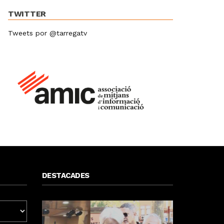
TWITTER
Tweets por @tarregatv
DESTACADES