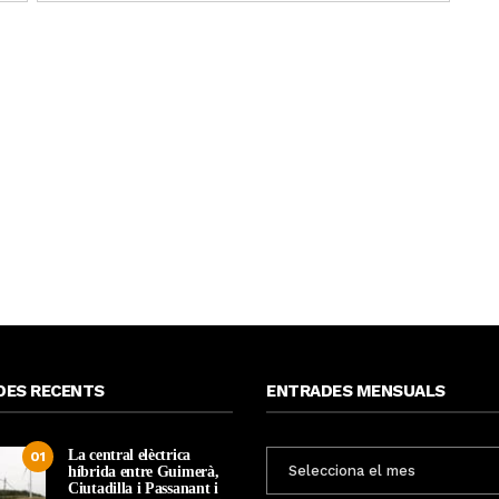
DES RECENTS
ENTRADES MENSUALS
La central elèctrica
ENTRADES
01
híbrida entre Guimerà,
MENSUALS
Ciutadilla i Passanant i