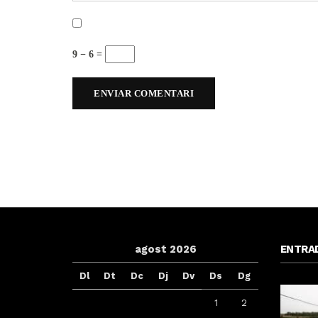
9 − 6 =
agost 2026
ENTRA
Dl
Dt
Dc
Dj
Dv
Ds
Dg
1
2