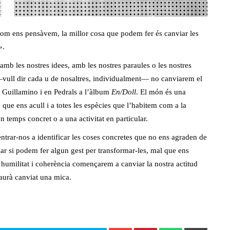
com ens pensàvem, la millor cosa que podem fer és canviar les
».
mb les nostres idees, amb les nostres paraules o les nostres
―vull dir cada u de nosaltres, individualment― no canviarem el
 Guillamino i en Pedrals a l’àlbum
En/Doll
. El món és una
n que ens acull i a totes les espècies que l’habitem com a la
 temps concret o a una activitat en particular.
centrar-nos a identificar les coses concretes que no ens agraden de
zar si podem fer algun gest per transformar-les, mal que ens
t, humilitat i coherència començarem a canviar la nostra actitud
aurà canviat una mica.