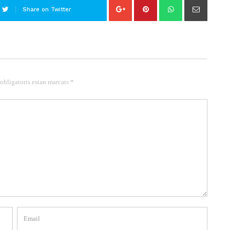
Share on Twitter
 obligatoris estan marcats *