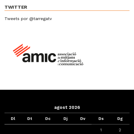
TWITTER
Tweets por @tarregatv
agost 2026
Dl
Dt
Dc
Dj
Dv
Ds
Dg
1
2