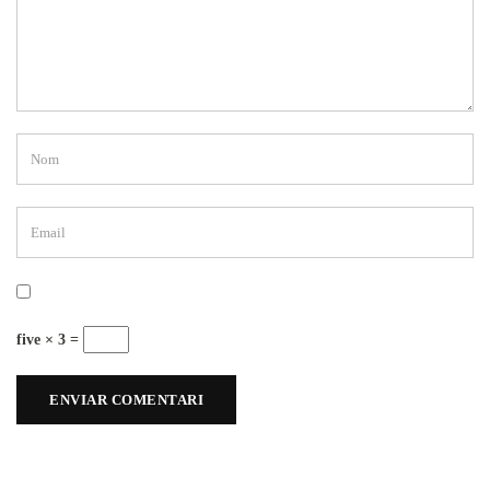
five × 3 =