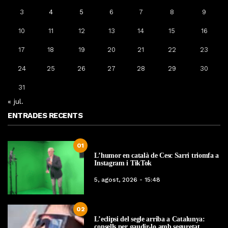
3
4
5
6
7
8
9
10
11
12
13
14
15
16
17
18
19
20
21
22
23
24
25
26
27
28
29
30
31
« jul.
ENTRADES RECENTS
01
L’humor en català de Cesc Sarri triomfa a
Instagram i TikTok
5, agost, 2026 - 15:48
02
L’eclipsi del segle arriba a Catalunya:
consells per gaudir-lo amb seguretat