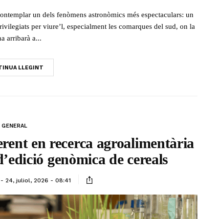
 contemplar un dels fenòmens astronòmics més espectaculars: un
 privilegiats per viure’l, especialment les comarques del sud, on la
a arribarà a...
INUA LLEGINT
GENERAL
erent en recerca agroalimentària
’edició genòmica de cereals
24, juliol, 2026 - 08:41