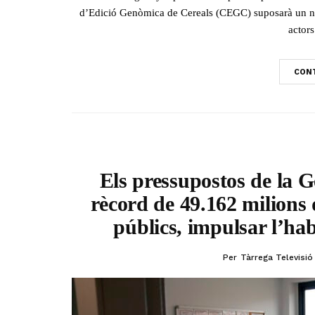
d’Edició Genòmica de Cereals (CEGC) suposarà un no
actors
CONT
Els pressupostos de la G
rècord de 49.162 milions d
públics, impulsar l’habi
Per
Tàrrega Televisió