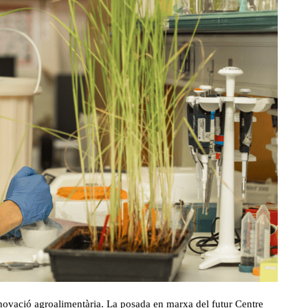
novació agroalimentària. La posada en marxa del futur Centre