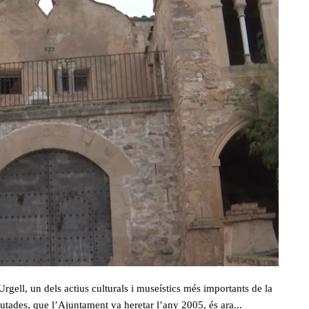
Urgell, un dels actius culturals i museístics més importants de la
utades, que l’Ajuntament va heretar l’any 2005, és ara...