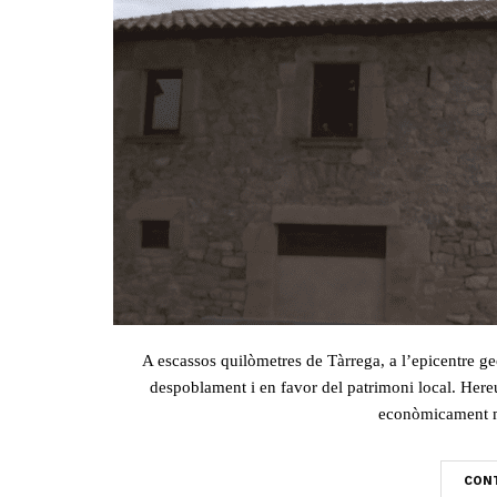
A escassos quilòmetres de Tàrrega, a l’epicentre geo
despoblament i en favor del patrimoni local. Hereu
econòmicament mé
CONT