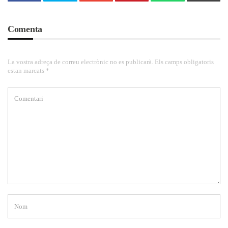
Comenta
La vostra adreça de correu electrònic no es publicarà. Els camps obligatoris
estan marcats *