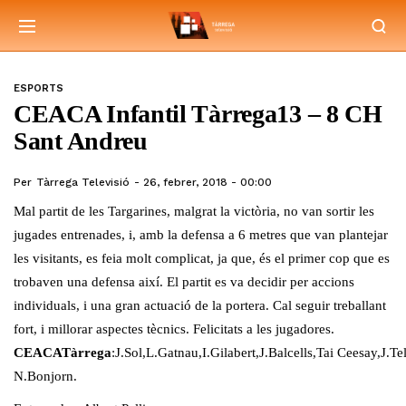
ESPORTS
CEACA Infantil Tàrrega13 – 8 CH
Sant Andreu
Per
Tàrrega Televisió
26, febrer, 2018 - 00:00
Mal partit de les Targarines, malgrat la victòria, no van sortir les
jugades entrenades, i, amb la defensa a 6 metres que van plantejar
les visitants, es feia molt complicat, ja que, és el primer cop que es
trobaven una defensa així. El partit es va decidir per accions
individuals, i una gran actuació de la portera. Cal seguir treballant
fort, i millorar aspectes tècnics. Felicitats a les jugadores.
CEACATàrrega
:J.Sol,L.Gatnau,I.Gilabert,J.Balcells,Tai Ceesay,
N.Bonjorn.