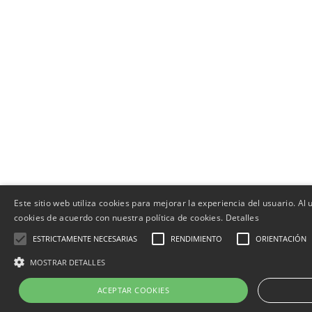
Este sitio web utiliza cookies para mejorar la experiencia del usuario. Al u
cookies de acuerdo con nuestra política de cookies.
Detalles
ESTRICTAMENTE NECESARIAS
RENDIMIENTO
ORIENTACIÓN
MOSTRAR DETALLES
ACEPTAR COOKIES