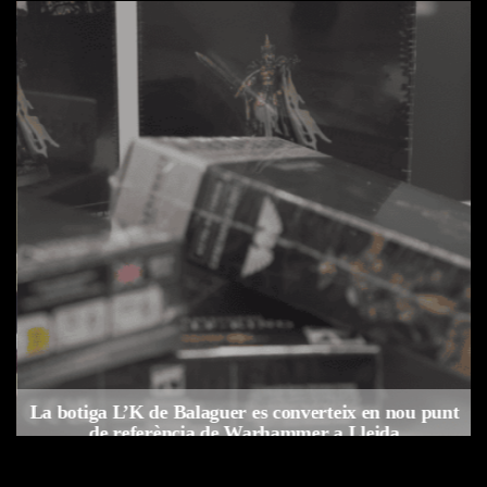
s
La botiga L’K de Balaguer es converteix en nou punt
de referència de Warhammer a Lleida
Per
Tàrrega Televisió
22, abril, 2026 - 08:10