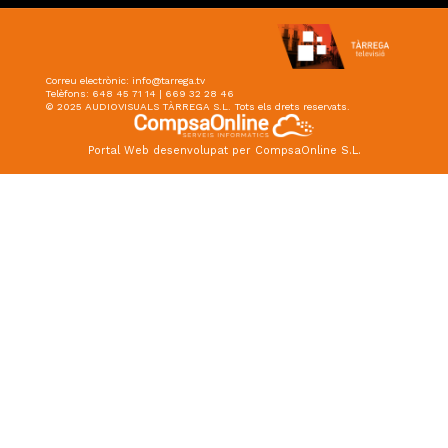
Correu electrònic:
info@tarrega.tv
Telèfons: 648 45 71 14 | 669 32 28 46
© 2025 AUDIOVISUALS TÀRREGA S.L. Tots els drets reservats.
Portal Web desenvolupat per CompsaOnline S.L.