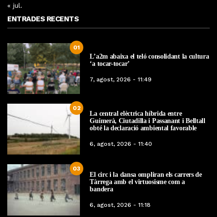
« jul.
ENTRADES RECENTS
01
L’a2m abaixa el teló consolidant la cultura
‘a tocar-tocar’
7, agost, 2026 - 11:49
02
La central elèctrica híbrida entre
Guimerà, Ciutadilla i Passanant i Belltall
obté la declaració ambiental favorable
6, agost, 2026 - 11:40
03
El circ i la dansa ompliran els carrers de
Tàrrega amb el virtuosisme com a
bandera
6, agost, 2026 - 11:18