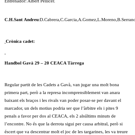
Entrenador: Albert Pellicer.
C.H.Sant Andreu
:D.Cabrera,C.Garcia,A.Gomez,L.Moreno,B.Serrano
Crònica cadet:
Handbol Gavà 29 – 20 CEACA Tàrrega
Regular partit de les Cadets a Gavà, van jugar una molt bona
primera part, però a la represa incomprensiblement van anara
baixant els braços i les rivals van poder posar-se per davant el
marcador, un dels motius podria ser que l’àrbitre els i pites 9
penals a favor per dos al CEACA, els 2 alsúltims minuts de
l’encontre. No és que la derrota sigui per causa arbitral, però si
éscert que va descentrar molt el joc de les targarines, les va treure