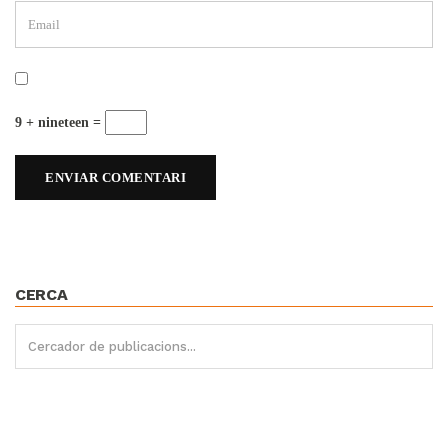
9 + nineteen =
CERCA