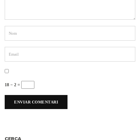
18 − 2 =
CERCA