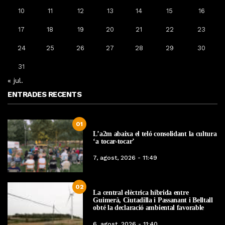
10
11
12
13
14
15
16
17
18
19
20
21
22
23
24
25
26
27
28
29
30
31
« jul.
ENTRADES RECENTS
01
L’a2m abaixa el teló consolidant la cultura
‘a tocar-tocar’
7, agost, 2026 - 11:49
02
La central elèctrica híbrida entre
Guimerà, Ciutadilla i Passanant i Belltall
obté la declaració ambiental favorable
6, agost, 2026 - 11:40