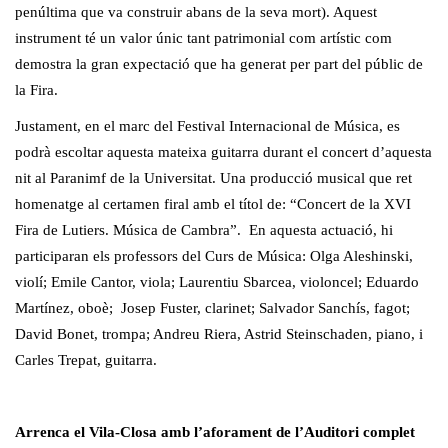
penúltima que va construir abans de la seva mort). Aquest
instrument té un valor únic tant patrimonial com artístic com
demostra la gran expectació que ha generat per part del públic de
la Fira.
Justament, en el marc del Festival Internacional de Música, es
podrà escoltar aquesta mateixa guitarra durant el concert d’aquesta
nit al Paranimf de la Universitat. Una producció musical que ret
homenatge al certamen firal amb el títol de: “Concert de la XVI
Fira de Lutiers. Música de Cambra”. En aquesta actuació, hi
participaran els professors del Curs de Música: Olga Aleshinski,
violí; Emile Cantor, viola; Laurentiu Sbarcea, violoncel; Eduardo
Martínez, oboè; Josep Fuster, clarinet; Salvador Sanchís, fagot;
David Bonet, trompa; Andreu Riera, Astrid Steinschaden, piano, i
Carles Trepat, guitarra.
Arrenca el Vila-Closa amb l’aforament de l’Auditori complet