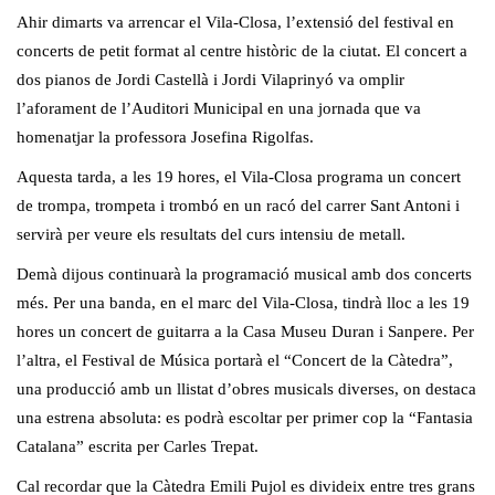
Ahir dimarts va arrencar el Vila-Closa, l’extensió del festival en
concerts de petit format al centre històric de la ciutat. El concert a
dos pianos de Jordi Castellà i Jordi Vilaprinyó va omplir
l’aforament de l’Auditori Municipal en una jornada que va
homenatjar la professora Josefina Rigolfas.
Aquesta tarda, a les 19 hores, el Vila-Closa programa un concert
de trompa, trompeta i trombó en un racó del carrer Sant Antoni i
servirà per veure els resultats del curs intensiu de metall.
Demà dijous continuarà la programació musical amb dos concerts
més. Per una banda, en el marc del Vila-Closa, tindrà lloc a les 19
hores un concert de guitarra a la Casa Museu Duran i Sanpere. Per
l’altra, el Festival de Música portarà el “Concert de la Càtedra”,
una producció amb un llistat d’obres musicals diverses, on destaca
una estrena absoluta: es podrà escoltar per primer cop la “Fantasia
Catalana” escrita per Carles Trepat.
Cal recordar que la Càtedra Emili Pujol es divideix entre tres grans