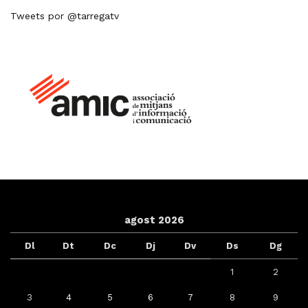
Tweets por @tarregatv
agost 2026
Dl
Dt
Dc
Dj
Dv
Ds
Dg
1
2
3
4
5
6
7
8
9