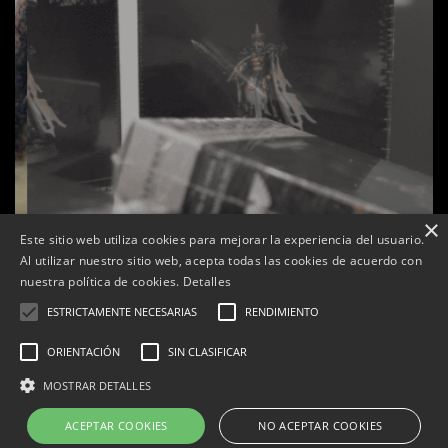
×
Este sitio web utiliza cookies para mejorar la experiencia del usuario.
Al utilizar nuestro sitio web, acepta todas las cookies de acuerdo con
nuestra política de cookies.
Detalles
ESTRICTAMENTE NECESARIAS
RENDIMIENTO
ORIENTACIÓN
SIN CLASIFICAR
s
La botiga L’K de Balaguer es converteix en nou punt
MOSTRAR DETALLES
de referència de Warhammer a Lleida
ACEPTAR COOKIES
NO ACEPTAR COOKIES
Per
Tàrrega Televisió
22, abril, 2026 - 08:10