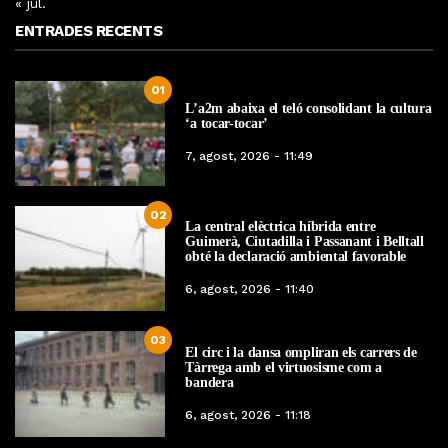
« jul.
ENTRADES RECENTS
01
L’a2m abaixa el teló consolidant la cultura
‘a tocar-tocar’
7, agost, 2026 - 11:49
02
La central elèctrica híbrida entre
Guimerà, Ciutadilla i Passanant i Belltall
obté la declaració ambiental favorable
6, agost, 2026 - 11:40
03
El circ i la dansa ompliran els carrers de
Tàrrega amb el virtuosisme com a
bandera
6, agost, 2026 - 11:18