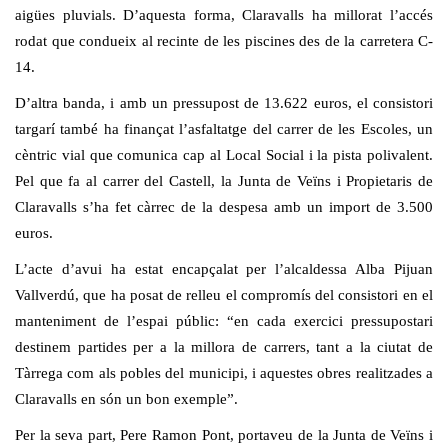
aigües pluvials. D’aquesta forma, Claravalls ha millorat l’accés
rodat que condueix al recinte de les piscines des de la carretera C-
14.
D’altra banda, i amb un pressupost de 13.622 euros, el consistori
targarí també ha finançat l’asfaltatge del carrer de les Escoles, un
cèntric vial que comunica cap al Local Social i la pista polivalent.
Pel que fa al carrer del Castell, la Junta de Veïns i Propietaris de
Claravalls s’ha fet càrrec de la despesa amb un import de 3.500
euros.
L’acte d’avui ha estat encapçalat per l’alcaldessa Alba Pijuan
Vallverdú, que ha posat de relleu el compromís del consistori en el
manteniment de l’espai públic: “en cada exercici pressupostari
destinem partides per a la millora de carrers, tant a la ciutat de
Tàrrega com als pobles del municipi, i aquestes obres realitzades a
Claravalls en són un bon exemple”.
Per la seva part, Pere Ramon Pont, portaveu de la Junta de Veïns i