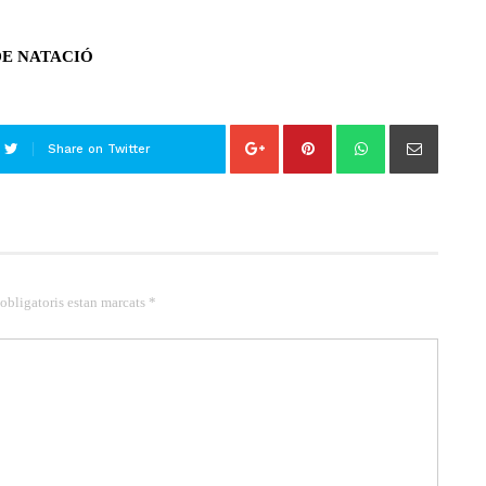
DE
NATACIÓ
Share on Twitter
 obligatoris estan marcats *