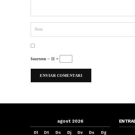
fourteen − 11 =
agost 2026
ENTRA
Dl
Dt
Dc
Dj
Dv
Ds
Dg