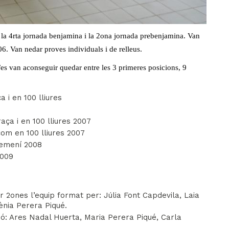
ra la 4rta jornada benjamina i la 2ona jornada prebenjamina. Van
06. Van nedar proves individuals i de relleus.
/es van aconseguir quedar entre les 3 primeres posicions, 9
 i en 100 lliures
aça i en 100 lliures 2007
om en 100 lliures 2007
femení 2008
2009
2ones l’equip format per: Júlia Font Capdevila, Laia
ènia Perera Piqué.
ó: Ares Nadal Huerta, Maria Perera Piqué, Carla