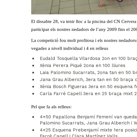
El dissabte 28, va tenir lloc a la piscina del CN Cerve
participar els nostres nedadors de l’any 2009 fins el 20
La competició fou molt profitosa i els nostres nedadors
vegades a nivell individual i 4 en relleus
Eudald Tosquella Vilardosa 2on en 100 braça
Xènia Perera Piqué 2ona en 100 lliures
Laia Palomino Sucarrats, 2ona tan en 50 br
Jana Grau Alberich, 3era tan en 50 braça c
Xènia Bosch Figueras 3era en 50 esquena 
Carla Farré Capell 3era en 25 braça mixt 
Pel que fa als relleus:
4×50 Papallona Benjamí Femení van quedar 
Palomino Sucarrats, Jana Grau Alberich i X
4×25 Esquena Prebenjamí mixte 1era posici
Farré Capell i Clara Martínez Valls.