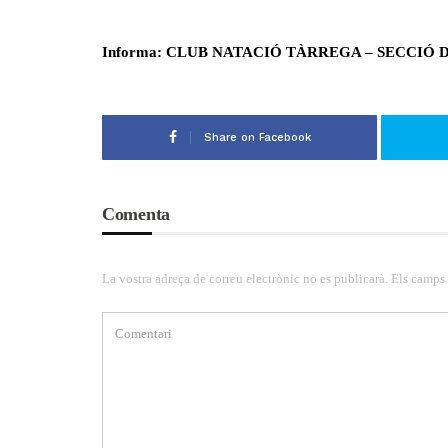
Informa: CLUB NATACIÓ TÀRREGA – SECCIÓ 
Share on Facebook
Comenta
La vostra adreça de correu electrònic no es publicarà. Els camps