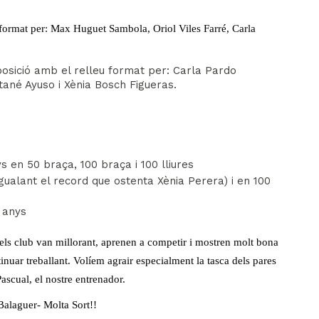
u format per: Max Huguet Sambola, Oriol Viles Farré, Carla
osició amb el relleu format per: Carla Pardo
ané Ayuso i Xènia Bosch Figueras.
s en 50 braça, 100 braça i 100 lliures
igualant el record que ostenta Xènia Perera) i en 100
1 anys
els club van millorant, aprenen a competir i mostren molt bona
ntinuar treballant. Volíem agrair especialment la tasca dels pares
ascual, el nostre entrenador.
 Balaguer- Molta Sort!!