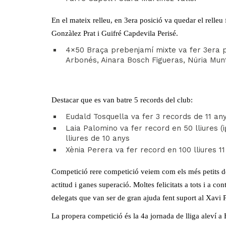
En el mateix relleu, en 3era posició va quedar el relle
Gonzàlez Prat i Guifré Capdevila Perisé.
4×50 Braça prebenjamí mixte va fer 3era p
Arbonés, Ainara Bosch Figueras, Núria Munt
Destacar que es van batre 5 records del club:
Eudald Tosquella va fer 3 records de 11 any
Laia Palomino va fer record en 50 lliures (
lliures de 10 anys
Xènia Perera va fer record en 100 lliures 1
Competició rere competició veiem com els més petits d
actitud i ganes superació. Moltes felicitats a tots i a co
delegats que van ser de gran ajuda fent suport al Xavi P
La propera competició és la 4a jornada de lliga aleví a