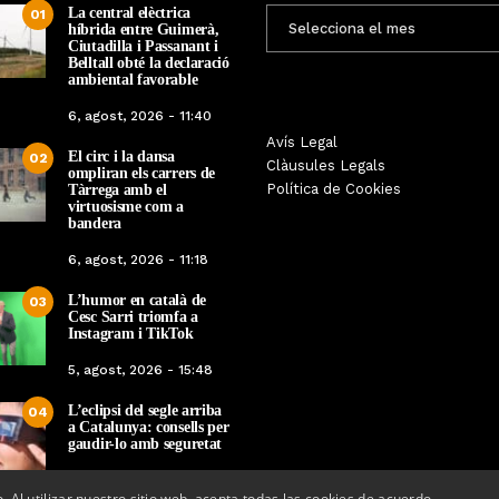
La central elèctrica
ENTRADES
01
híbrida entre Guimerà,
MENSUALS
Ciutadilla i Passanant i
Belltall obté la declaració
ambiental favorable
6, agost, 2026 - 11:40
Les Gastrosàvies protagonitzen
Avís Legal
El respecte a la div
El circ i la dansa
02
una gran trobada al Món Sant
Clàusules Legals
protagonista de la M
ompliran els carrers de
Benet que referma el valor de la
Política de Cookies
Tàrrega amb el
Cinema Espiritual de
cuina tradicional
virtuosisme com a
bandera
Per
Tàrrega Televi
Per
Tàrrega Televisió
14, novembre, 2025 
6, agost, 2026 - 11:18
27, novembre, 2025 - 08:28
L’humor en català de
03
Cesc Sarri triomfa a
Instagram i TikTok
5, agost, 2026 - 15:48
L’eclipsi del segle arriba
04
a Catalunya: consells per
gaudir-lo amb seguretat
5, agost, 2026 - 08:37
o. Al utilizar nuestro sitio web, acepta todas las cookies de acuerdo