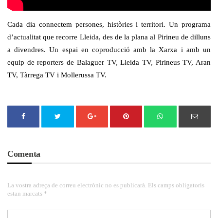
Cada dia connectem persones, històries i territori. Un programa
d’actualitat que recorre Lleida, des de la plana al Pirineu de dilluns
a divendres. Un espai en coproducció amb la Xarxa i amb un
equip de reporters de Balaguer TV, Lleida TV, Pirineus TV, Aran
TV, Tàrrega TV i Mollerussa TV.
Comenta
La vostra adreça de correu electrònic no es publicarà. Els camps obligatoris
estan marcats *