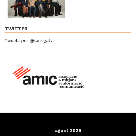
TWITTER
Tweets por @tarregatv
agost 2026