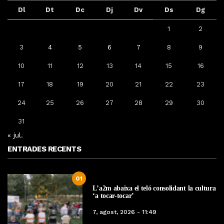
Dl
Dt
Dc
Dj
Dv
Ds
Dg
1
2
3
4
5
6
7
8
9
10
11
12
13
14
15
16
17
18
19
20
21
22
23
24
25
26
27
28
29
30
31
« jul.
ENTRADES RECENTS
01
L’a2m abaixa el teló consolidant la cultura
‘a tocar-tocar’
7, agost, 2026 - 11:49