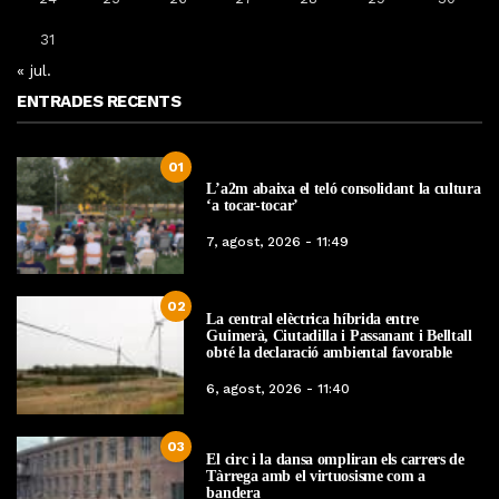
31
« jul.
ENTRADES RECENTS
01
L’a2m abaixa el teló consolidant la cultura
‘a tocar-tocar’
7, agost, 2026 - 11:49
02
La central elèctrica híbrida entre
Guimerà, Ciutadilla i Passanant i Belltall
obté la declaració ambiental favorable
6, agost, 2026 - 11:40
03
El circ i la dansa ompliran els carrers de
Tàrrega amb el virtuosisme com a
bandera