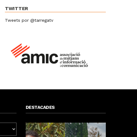
TWITTER
Tweets por @tarregatv
DESTACADES