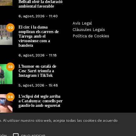
Belltall obté la declaració
ambiental favorable
6, agost, 2026 - 11:40
La botiga L’K de Balaguer es
Sexenni, Fades, Ouin
Avís Legal
El circ i la dansa
02
converteix en nou punt de
Targarians, caps de ca
Clàusules Legals
ompliran els carrers de
referència de Warhammer a
Festa Major de Maig 
Política de Cookies
Tàrrega amb el
Lleida
2026
virtuosisme com a
bandera
Per
Tàrrega Televisió
Per
Tàrrega Telev
6, agost, 2026 - 11:18
22, abril, 2026 - 08:10
20, abril, 2026 - 
L’humor en català de
03
Cesc Sarri triomfa a
Instagram i TikTok
5, agost, 2026 - 15:48
L’eclipsi del segle arriba
04
a Catalunya: consells per
gaudir-lo amb seguretat
5, agost, 2026 - 08:37
o. Al utilizar nuestro sitio web, acepta todas las cookies de acuerdo
CIÓN
SIN CLASIFICAR