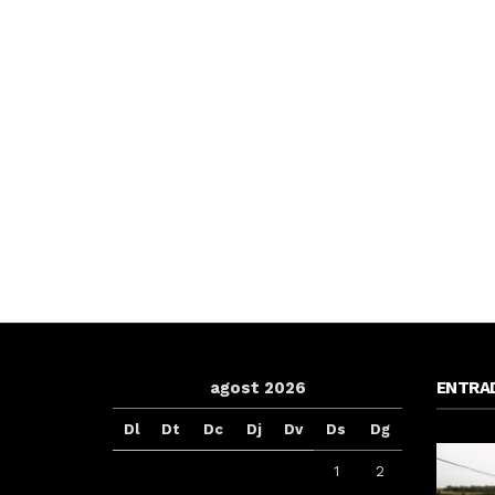
agost 2026
ENTRA
Dl
Dt
Dc
Dj
Dv
Ds
Dg
1
2