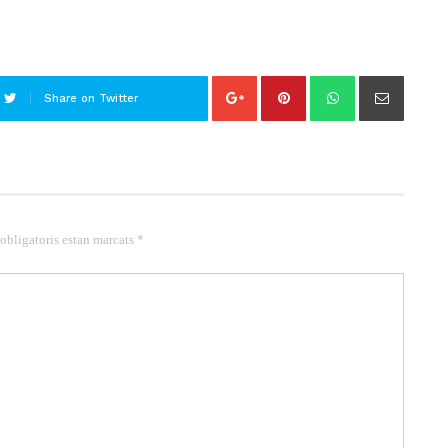
Share on Twitter
 obligatoris estan marcats *