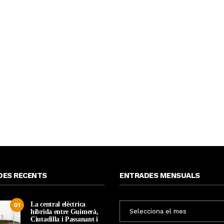
DES RECENTS
ENTRADES MENSUALS
La central elèctrica
ENTRADES
01
híbrida entre Guimerà,
MENSUALS
Ciutadilla i Passanant i