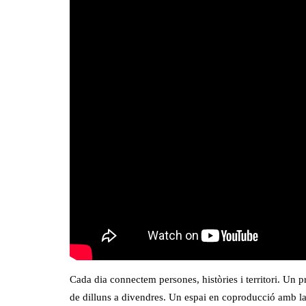
Cada dia connectem persones, històries i territori. Un p
de dilluns a divendres. Un espai en coproducció amb l