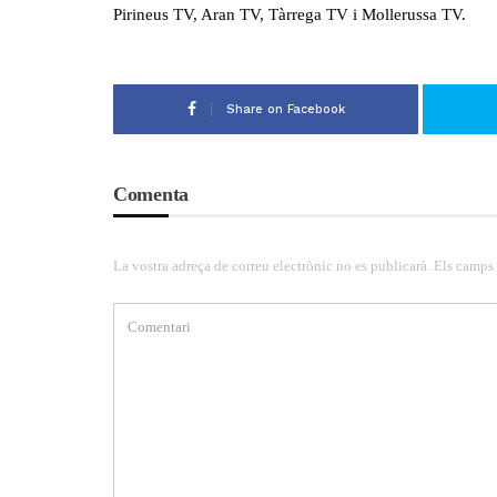
Pirineus TV, Aran TV, Tàrrega TV i Mollerussa TV.
Share on Facebook
Comenta
La vostra adreça de correu electrònic no es publicarà. Els camps