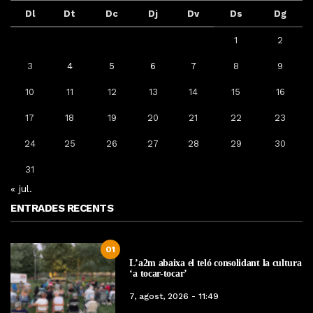
Dl
Dt
Dc
Dj
Dv
Ds
Dg
1
2
3
4
5
6
7
8
9
10
11
12
13
14
15
16
17
18
19
20
21
22
23
24
25
26
27
28
29
30
31
« jul.
ENTRADES RECENTS
01
L’a2m abaixa el teló consolidant la cultura
‘a tocar-tocar’
7, agost, 2026 - 11:49