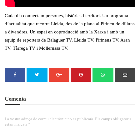
Cada dia connectem persones, històries i territori. Un programa
d’actualitat que recorre Lleida, des de la plana al Pirineu de dilluns
a divendres. Un espai en coproducció amb la Xarxa i amb un
equip de reporters de Balaguer TV, Lleida TV, Pirineus TV, Aran
TV, Tàrrega TV i Mollerussa TV.
Comenta
La vostra adreça de correu electrònic no es publicarà. Els camps obligatoris
estan marcats *