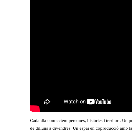
Cada dia connectem persones, històries i territori. Un p
de dilluns a divendres. Un espai en coproducció amb l