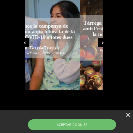
Tàrrega farà bategar la història
anya de
amb l’estrena de “Lo Pedrafoc”,
ca la de la
la nova bèstia festiva de
otes dues
Guixanet
isió
Per
Tàrrega Televisió
- 08:04
12, maig, 2026 - 09:29
×
ACEPTAR COOKIES