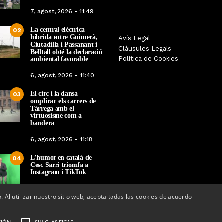
7, agost, 2026 - 11:49
La central elèctrica
02
híbrida entre Guimerà,
Avís Legal
Arrenca la camp
Ciutadilla i Passanant i
Tàrrega celebra la 25a Fira del
Clàusules Legals
vacunació: a qui li to
Belltall obté la declaració
Medi Ambient
Política de Cookies
ambiental favorable
a
grip, COVID-19 o t
Per
Tàrrega Televisió
6, agost, 2026 - 11:40
Per
Tàrrega Telev
18, octubre, 2025 - 12:26
14, octubre, 2025 
El circ i la dansa
03
ompliran els carrers de
Tàrrega amb el
virtuosisme com a
bandera
6, agost, 2026 - 11:18
L’humor en català de
04
Cesc Sarri triomfa a
Instagram i TikTok
5, agost, 2026 - 15:48
o. Al utilizar nuestro sitio web, acepta todas las cookies de acuerdo
CIÓN
SIN CLASIFICAR