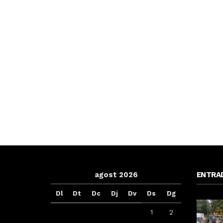
agost 2026
ENTRA
Dl
Dt
Dc
Dj
Dv
Ds
Dg
1
2