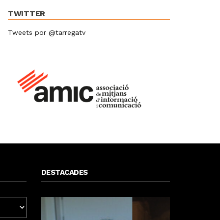
TWITTER
Tweets por @tarregatv
DESTACADES