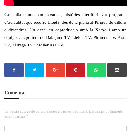
Cada dia connectem persones, històries i territori. Un programa
d’actualitat que recorre Lleida, des de la plana al Pirineu de dilluns
a divendres. Un espai en coproducció amb la Xarxa i amb un
equip de reporters de Balaguer TV, Lleida TV, Pirineus TV, Aran
TV, Tàrrega TV i Mollerussa TV.
Comenta
La vostra adreça de correu electrònic no es publicarà. Els camps obligatoris
estan marcats *