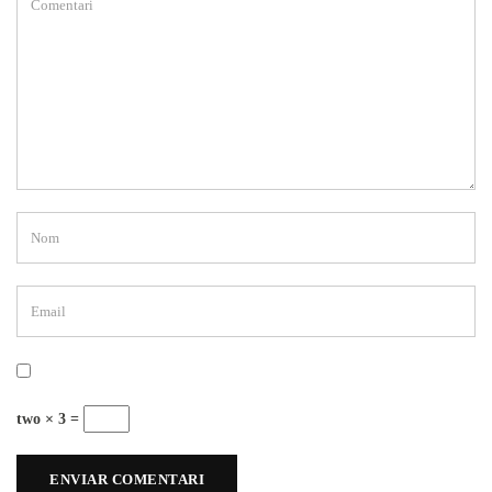
two × 3 =