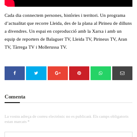
Cada dia connectem persones, històries i territori. Un programa
d’actualitat que recorre Lleida, des de la plana al Pirineu de dilluns
a divendres. Un espai en coproducció amb la Xarxa i amb un
equip de reporters de Balaguer TV, Lleida TV, Pirineus TV, Aran
TV, Tàrrega TV i Mollerussa TV.
Comenta
La vostra adreça de correu electrònic no es publicarà. Els camps obligatoris
estan marcats *