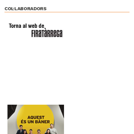
COL·LABORADORS