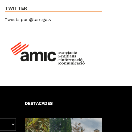
TWITTER
Tweets por @tarregatv
DESTACADES