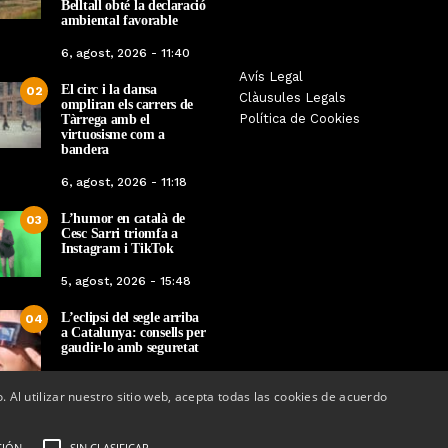
Belltall obté la declaració
ambiental favorable
6, agost, 2026 - 11:40
La botiga L’K de Balaguer es
Sexenni, Fades, Ouin
Avís Legal
El circ i la dansa
02
converteix en nou punt de
Targarians, caps de car
Clàusules Legals
ompliran els carrers de
referència de Warhammer a
Festa Major de Maig 
Política de Cookies
Tàrrega amb el
Lleida
2026
virtuosisme com a
bandera
Per
Tàrrega Televisió
Per
Tàrrega Televi
6, agost, 2026 - 11:18
22, abril, 2026 - 08:10
20, abril, 2026 - 
L’humor en català de
03
Cesc Sarri triomfa a
Instagram i TikTok
5, agost, 2026 - 15:48
L’eclipsi del segle arriba
04
a Catalunya: consells per
gaudir-lo amb seguretat
5, agost, 2026 - 08:37
o. Al utilizar nuestro sitio web, acepta todas las cookies de acuerdo
CIÓN
SIN CLASIFICAR