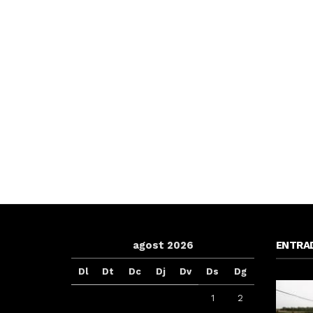
agost 2026
ENTRA
Dl
Dt
Dc
Dj
Dv
Ds
Dg
1
2