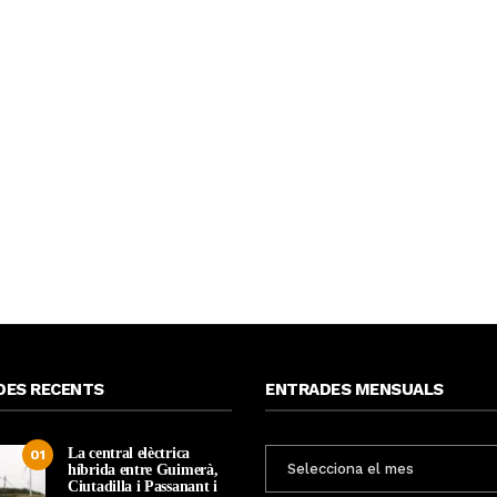
DES RECENTS
ENTRADES MENSUALS
La central elèctrica
ENTRADES
01
híbrida entre Guimerà,
MENSUALS
Ciutadilla i Passanant i