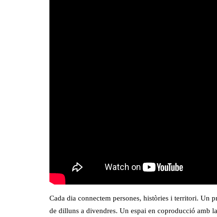
Cada dia connectem persones, històries i territori. Un p
de dilluns a divendres. Un espai en coproducció amb l