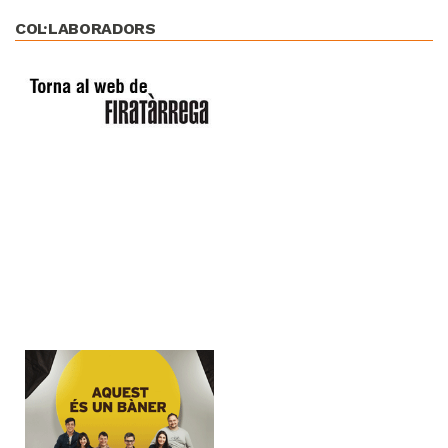
COL·LABORADORS