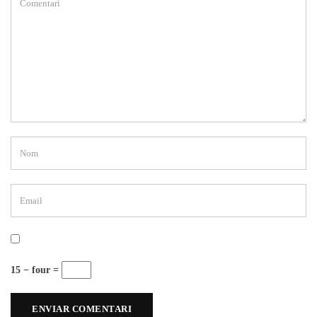
15 − four =