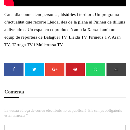
Cada dia connectem persones, històries i territori. Un programa
d’actualitat que recorre Lleida, des de la plana al Pirineu de dilluns
a divendres. Un espai en coproducció amb la Xarxa i amb un
equip de reporters de Balaguer TV, Lleida TV, Pirineus TV, Aran
TV, Tàrrega TV i Mollerussa TV.
Comenta
La vostra adreça de correu electrònic no es publicarà. Els camps obligatoris
estan marcats *