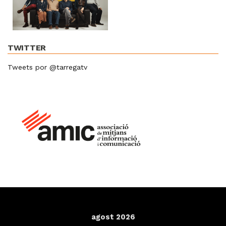
TWITTER
Tweets por @tarregatv
agost 2026