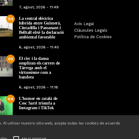
7, agost, 2026 - 11:49
La central elèctrica
02
híbrida entre Guimerà,
Avís Legal
Arrenca la camp
Ciutadilla i Passanant i
Tàrrega celebra la 25a Fira del
Clàusules Legals
vacunació: a qui li to
Belltall obté la declaració
Medi Ambient
Política de Cookies
ambiental favorable
a
grip, COVID-19 o t
Per
Tàrrega Televisió
6, agost, 2026 - 11:40
Per
Tàrrega Telev
18, octubre, 2025 - 12:26
14, octubre, 2025 
El circ i la dansa
03
ompliran els carrers de
Tàrrega amb el
virtuosisme com a
bandera
6, agost, 2026 - 11:18
L’humor en català de
04
Cesc Sarri triomfa a
Instagram i TikTok
5, agost, 2026 - 15:48
o. Al utilizar nuestro sitio web, acepta todas las cookies de acuerdo
CIÓN
SIN CLASIFICAR