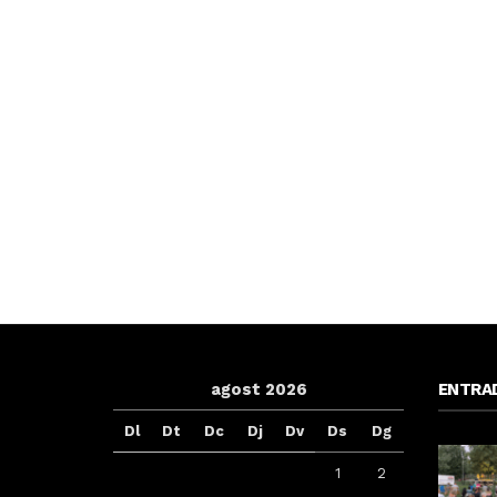
agost 2026
ENTRA
Dl
Dt
Dc
Dj
Dv
Ds
Dg
1
2