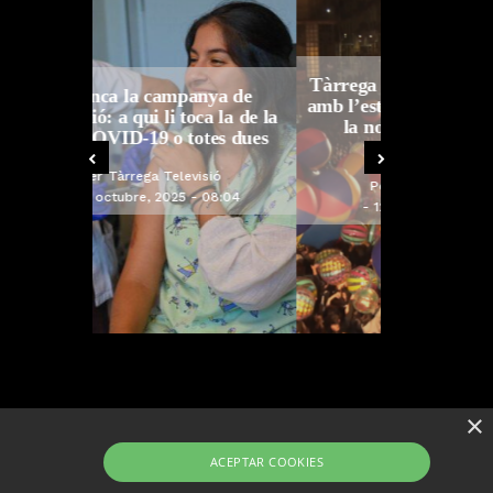
Tàrrega farà bategar la història
anya de
amb l’estrena de “Lo Pedrafoc”,
ca la de la
la nova bèstia festiva de
otes dues
Guixanet
isió
Per
Tàrrega Televisió
- 08:04
12, maig, 2026 - 09:29
×
ACEPTAR COOKIES