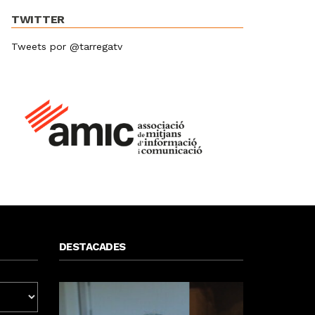
TWITTER
Tweets por @tarregatv
DESTACADES