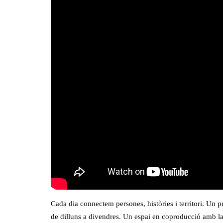
Cada dia connectem persones, històries i territori. Un p
de dilluns a divendres. Un espai en coproducció amb l