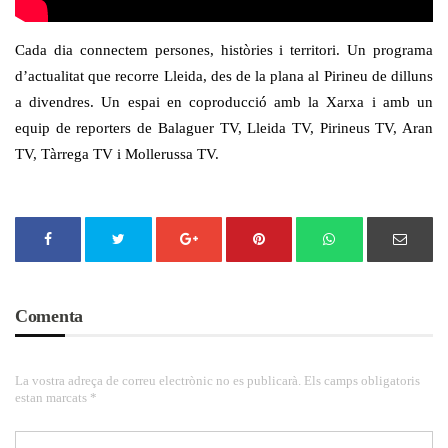
Cada dia connectem persones, històries i territori. Un programa
d’actualitat que recorre Lleida, des de la plana al Pirineu de dilluns
a divendres. Un espai en coproducció amb la Xarxa i amb un
equip de reporters de Balaguer TV, Lleida TV, Pirineus TV, Aran
TV, Tàrrega TV i Mollerussa TV.
Comenta
La vostra adreça de correu electrònic no es publicarà. Els camps obligatoris
estan marcats *