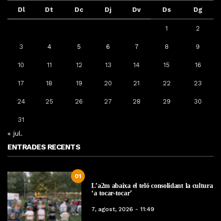
Dl
Dt
Dc
Dj
Dv
Ds
Dg
1
2
3
4
5
6
7
8
9
10
11
12
13
14
15
16
17
18
19
20
21
22
23
24
25
26
27
28
29
30
31
« jul.
ENTRADES RECENTS
01
L’a2m abaixa el teló consolidant la cultura
‘a tocar-tocar’
7, agost, 2026 - 11:49