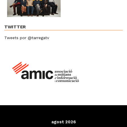
TWITTER
Tweets por @tarregatv
agost 2026