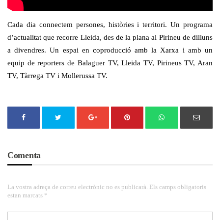
Cada dia connectem persones, històries i territori. Un programa
d’actualitat que recorre Lleida, des de la plana al Pirineu de dilluns
a divendres. Un espai en coproducció amb la Xarxa i amb un
equip de reporters de Balaguer TV, Lleida TV, Pirineus TV, Aran
TV, Tàrrega TV i Mollerussa TV.
Comenta
La vostra adreça de correu electrònic no es publicarà. Els camps obligatoris
estan marcats *