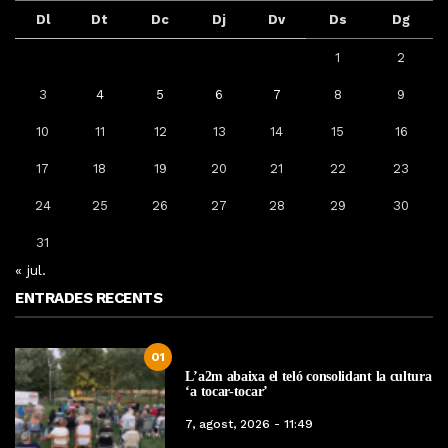
Dl
Dt
Dc
Dj
Dv
Ds
Dg
1
2
3
4
5
6
7
8
9
10
11
12
13
14
15
16
17
18
19
20
21
22
23
24
25
26
27
28
29
30
31
« jul.
ENTRADES RECENTS
01
L’a2m abaixa el teló consolidant la cultura
‘a tocar-tocar’
7, agost, 2026 - 11:49