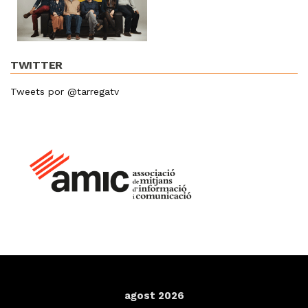
TWITTER
Tweets por @tarregatv
agost 2026