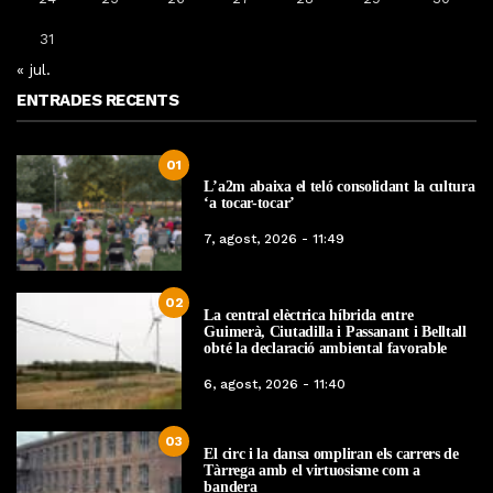
31
« jul.
ENTRADES RECENTS
01
L’a2m abaixa el teló consolidant la cultura
‘a tocar-tocar’
7, agost, 2026 - 11:49
02
La central elèctrica híbrida entre
Guimerà, Ciutadilla i Passanant i Belltall
obté la declaració ambiental favorable
6, agost, 2026 - 11:40
03
El circ i la dansa ompliran els carrers de
Tàrrega amb el virtuosisme com a
bandera