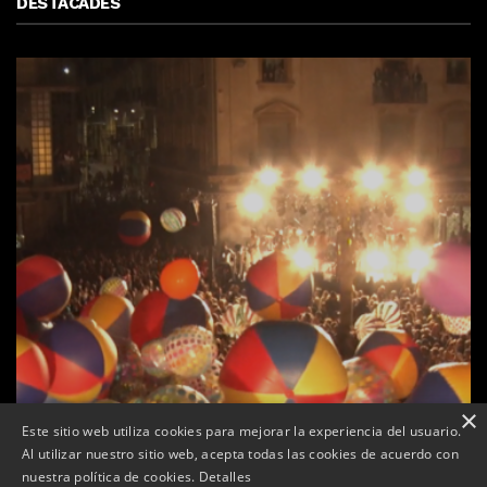
DESTACADES
×
Este sitio web utiliza cookies para mejorar la experiencia del usuario.
Al utilizar nuestro sitio web, acepta todas las cookies de acuerdo con
e
Tàrrega farà bategar la història amb l’estrena de “Lo
nuestra política de cookies.
Detalles