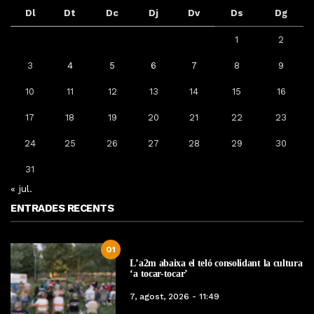
Dl
Dt
Dc
Dj
Dv
Ds
Dg
1
2
3
4
5
6
7
8
9
10
11
12
13
14
15
16
17
18
19
20
21
22
23
24
25
26
27
28
29
30
31
« jul.
ENTRADES RECENTS
01
L’a2m abaixa el teló consolidant la cultura
‘a tocar-tocar’
7, agost, 2026 - 11:49