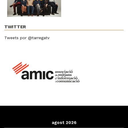
TWITTER
Tweets por @tarregatv
agost 2026