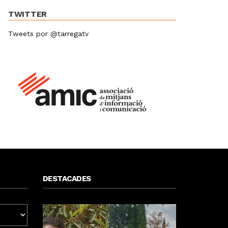
TWITTER
Tweets por @tarregatv
DESTACADES