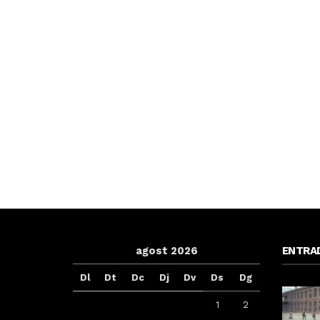
agost 2026
ENTRA
Dl
Dt
Dc
Dj
Dv
Ds
Dg
1
2