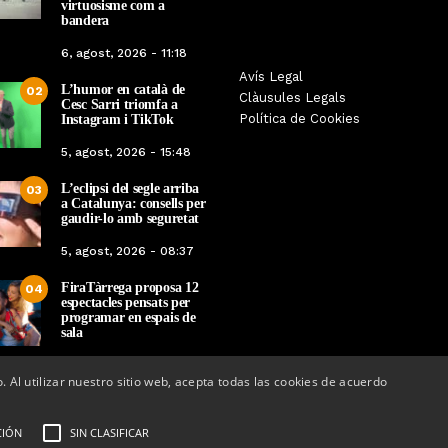
virtuosisme com a
bandera
6, agost, 2026 - 11:18
La botiga L’K de Balaguer es
Sexenni, Fades, Ouin
Avís Legal
L’humor en català de
02
converteix en nou punt de
Targarians, caps de ca
Clàusules Legals
Cesc Sarri triomfa a
referència de Warhammer a
Festa Major de Maig 
Política de Cookies
Instagram i TikTok
Lleida
2026
5, agost, 2026 - 15:48
Per
Tàrrega Televisió
Per
Tàrrega Televi
L’eclipsi del segle arriba
22, abril, 2026 - 08:10
20, abril, 2026 - 
03
a Catalunya: consells per
gaudir-lo amb seguretat
5, agost, 2026 - 08:37
FiraTàrrega proposa 12
04
espectacles pensats per
programar en espais de
sala
4, agost, 2026 - 12:36
o. Al utilizar nuestro sitio web, acepta todas las cookies de acuerdo
CIÓN
SIN CLASIFICAR