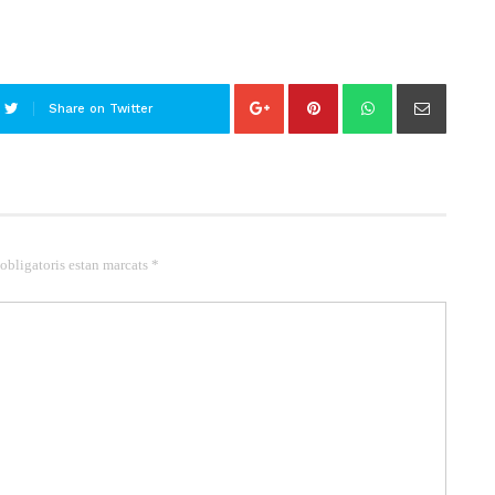
Share on Twitter
 obligatoris estan marcats *