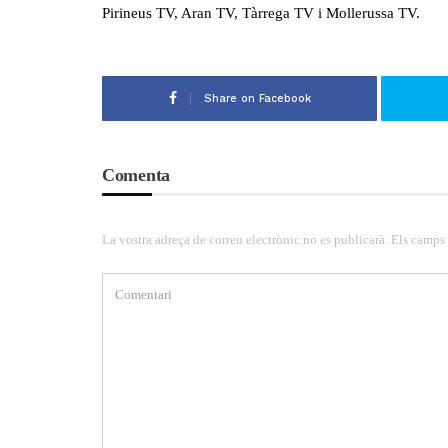
Pirineus TV, Aran TV, Tàrrega TV i Mollerussa TV.
Share on Facebook
Comenta
La vostra adreça de correu electrònic no es publicarà. Els camps