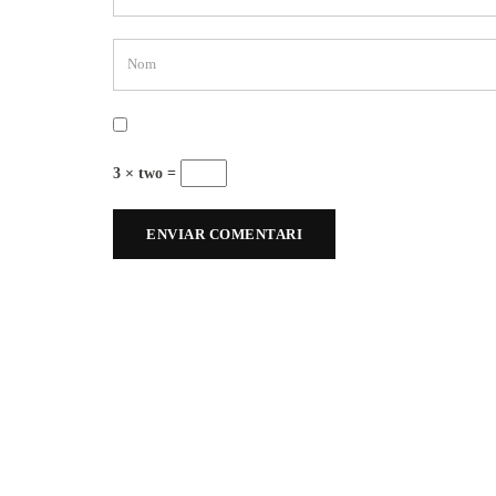
3 × two =