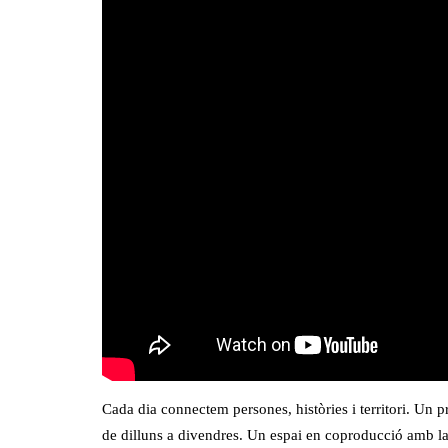
Cada dia connectem persones, històries i territori. Un p
de dilluns a divendres. Un espai en coproducció amb l