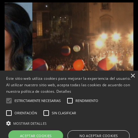
×
Este sitio web utiliza cookies para mejorar la experiencia del usuario.
Al utilizar nuestro sitio web, acepta todas las cookies de acuerdo con
nuestra política de cookies.
Detalles
ESTRICTAMENTE NECESARIAS
RENDIMIENTO
ORIENTACIÓN
SIN CLASIFICAR
de
Tàrrega farà bategar la història amb l’estrena de “Lo
MOSTRAR DETALLES
Pedrafoc”, la nova bèstia festiva de Guixanet
ACEPTAR COOKIES
NO ACEPTAR COOKIES
Per
Tàrrega Televisió
12, maig, 2026 - 09:29