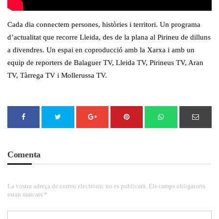
Cada dia connectem persones, històries i territori. Un programa
d’actualitat que recorre Lleida, des de la plana al Pirineu de dilluns
a divendres. Un espai en coproducció amb la Xarxa i amb un
equip de reporters de Balaguer TV, Lleida TV, Pirineus TV, Aran
TV, Tàrrega TV i Mollerussa TV.
Comenta
La vostra adreça de correu electrònic no es publicarà. Els camps obligatoris
estan marcats *