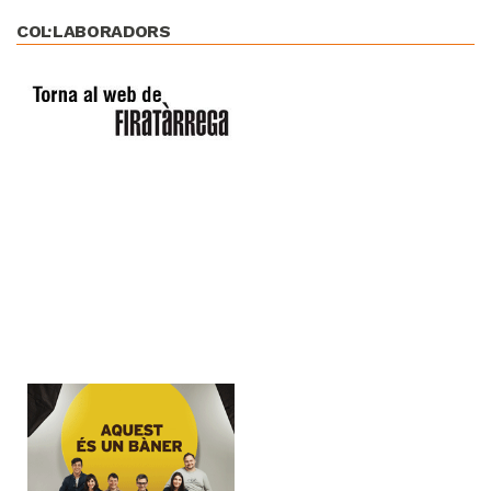
COL·LABORADORS