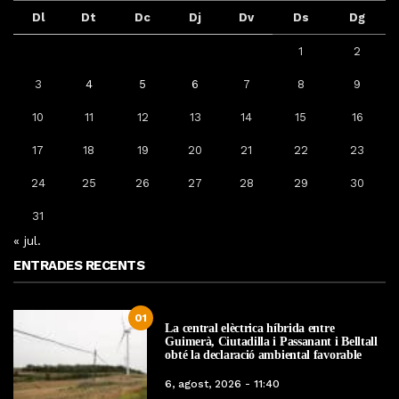
Dl
Dt
Dc
Dj
Dv
Ds
Dg
1
2
3
4
5
6
7
8
9
10
11
12
13
14
15
16
17
18
19
20
21
22
23
24
25
26
27
28
29
30
31
« jul.
ENTRADES RECENTS
01
La central elèctrica híbrida entre
Guimerà, Ciutadilla i Passanant i Belltall
obté la declaració ambiental favorable
6, agost, 2026 - 11:40