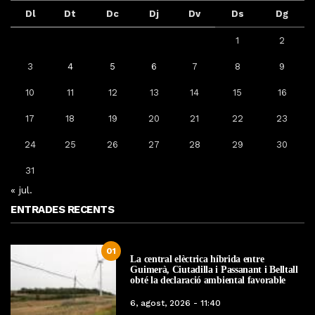
Dl
Dt
Dc
Dj
Dv
Ds
Dg
1
2
3
4
5
6
7
8
9
10
11
12
13
14
15
16
17
18
19
20
21
22
23
24
25
26
27
28
29
30
31
« jul.
ENTRADES RECENTS
01
La central elèctrica híbrida entre
Guimerà, Ciutadilla i Passanant i Belltall
obté la declaració ambiental favorable
6, agost, 2026 - 11:40