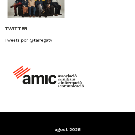
TWITTER
Tweets por @tarregatv
agost 2026