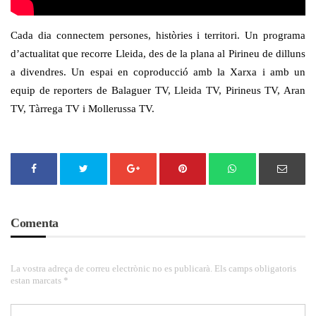
Cada dia connectem persones, històries i territori. Un programa
d’actualitat que recorre Lleida, des de la plana al Pirineu de dilluns
a divendres. Un espai en coproducció amb la Xarxa i amb un
equip de reporters de Balaguer TV, Lleida TV, Pirineus TV, Aran
TV, Tàrrega TV i Mollerussa TV.
Comenta
La vostra adreça de correu electrònic no es publicarà. Els camps obligatoris
estan marcats *