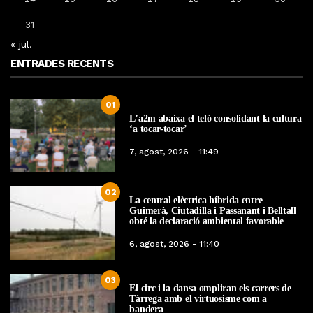
31
« jul.
ENTRADES RECENTS
01
L’a2m abaixa el teló consolidant la cultura
‘a tocar-tocar’
7, agost, 2026 - 11:49
02
La central elèctrica híbrida entre
Guimerà, Ciutadilla i Passanant i Belltall
obté la declaració ambiental favorable
6, agost, 2026 - 11:40
03
El circ i la dansa ompliran els carrers de
Tàrrega amb el virtuosisme com a
bandera