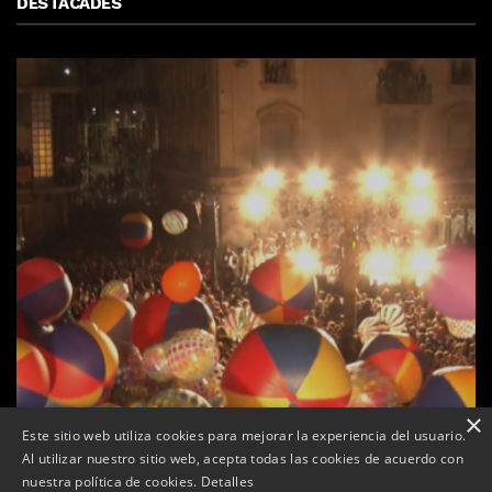
DESTACADES
×
Este sitio web utiliza cookies para mejorar la experiencia del usuario.
Al utilizar nuestro sitio web, acepta todas las cookies de acuerdo con
e
Tàrrega farà bategar la història amb l’estrena de “Lo
nuestra política de cookies.
Detalles