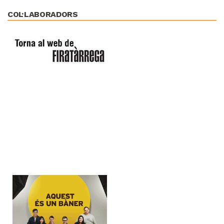
COL·LABORADORS