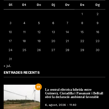
Dl
Dt
Dc
Dj
Dv
Ds
Dg
1
2
3
4
5
6
7
8
9
10
11
12
13
14
15
16
17
18
19
20
21
22
23
24
25
26
27
28
29
30
31
« jul.
ENTRADES RECENTS
01
La central elèctrica híbrida entre
Guimerà, Ciutadilla i Passanant i Belltall
obté la declaració ambiental favorable
6, agost, 2026 - 11:40