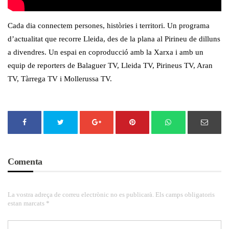
Cada dia connectem persones, històries i territori. Un programa
d’actualitat que recorre Lleida, des de la plana al Pirineu de dilluns
a divendres. Un espai en coproducció amb la Xarxa i amb un
equip de reporters de Balaguer TV, Lleida TV, Pirineus TV, Aran
TV, Tàrrega TV i Mollerussa TV.
Comenta
La vostra adreça de correu electrònic no es publicarà. Els camps obligatoris
estan marcats *