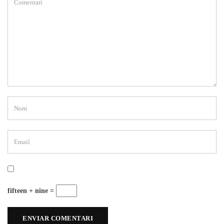
fifteen + nine =