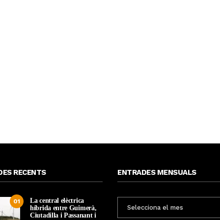
DES RECENTS
ENTRADES MENSUALS
La central elèctrica
ENTRADES
01
híbrida entre Guimerà,
MENSUALS
Ciutadilla i Passanant i