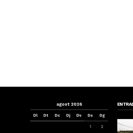
agost 2026
ENTRA
Dl
Dt
Dc
Dj
Dv
Ds
Dg
1
2