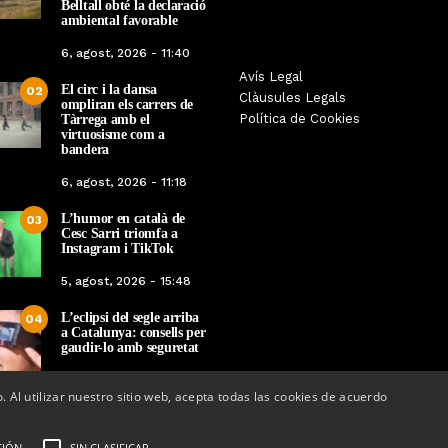
Belltall obté la declaració
ambiental favorable
6, agost, 2026 - 11:40
La botiga L’K de Balaguer es
Sexenni, Fades, Ouin
Avís Legal
El circ i la dansa
02
converteix en nou punt de
Targarians, caps de car
Clàusules Legals
ompliran els carrers de
referència de Warhammer a
Festa Major de Maig 
Política de Cookies
Tàrrega amb el
Lleida
2026
virtuosisme com a
bandera
Per
Tàrrega Televisió
Per
Tàrrega Televi
6, agost, 2026 - 11:18
22, abril, 2026 - 08:10
20, abril, 2026 - 
L’humor en català de
03
Cesc Sarri triomfa a
Instagram i TikTok
5, agost, 2026 - 15:48
L’eclipsi del segle arriba
04
a Catalunya: consells per
gaudir-lo amb seguretat
5, agost, 2026 - 08:37
o. Al utilizar nuestro sitio web, acepta todas las cookies de acuerdo
CIÓN
SIN CLASIFICAR