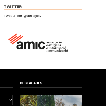
TWITTER
Tweets por @tarregatv
DESTACADES