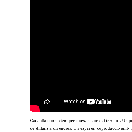
Cada dia connectem persones, històries i territori. Un p
de dilluns a divendres. Un espai en coproducció amb l