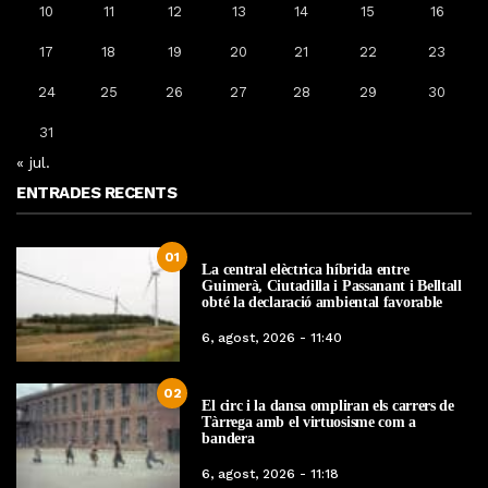
10
11
12
13
14
15
16
17
18
19
20
21
22
23
24
25
26
27
28
29
30
31
« jul.
ENTRADES RECENTS
01
La central elèctrica híbrida entre
Guimerà, Ciutadilla i Passanant i Belltall
obté la declaració ambiental favorable
6, agost, 2026 - 11:40
02
El circ i la dansa ompliran els carrers de
Tàrrega amb el virtuosisme com a
bandera
6, agost, 2026 - 11:18