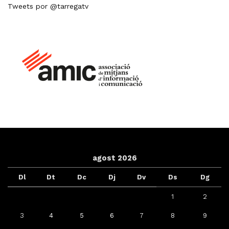
Tweets por @tarregatv
agost 2026
Dl
Dt
Dc
Dj
Dv
Ds
Dg
1
2
3
4
5
6
7
8
9