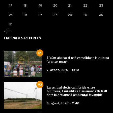
17
18
19
20
21
22
23
24
25
26
27
28
29
30
31
« jul.
ENTRADES RECENTS
01
L’a2m abaixa el teló consolidant la cultura
‘a tocar-tocar’
7, agost, 2026 - 11:49
02
La central elèctrica híbrida entre
Guimerà, Ciutadilla i Passanant i Belltall
obté la declaració ambiental favorable
6, agost, 2026 - 11:40