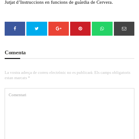
Jutjat d’Instruccions en funcions de guàrdia de Cervera.
Comenta
La vostra adreça de correu electrònic no es publicarà. Els camps obligatoris
estan marcats *