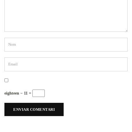
eighteen − 11 =