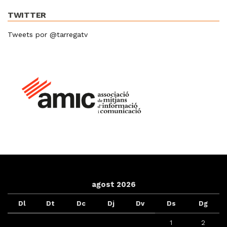
TWITTER
Tweets por @tarregatv
agost 2026
Dl
Dt
Dc
Dj
Dv
Ds
Dg
1
2