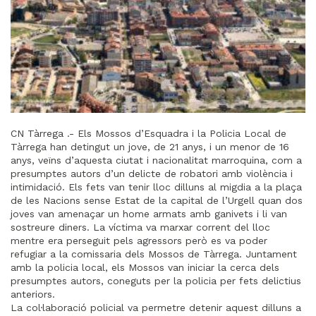
CN Tàrrega .- Els Mossos d’Esquadra i la Policia Local de
Tàrrega han detingut un jove, de 21 anys, i un menor de 16
anys, veïns d’aquesta ciutat i nacionalitat marroquina, com a
presumptes autors d’un delicte de robatori amb violència i
intimidació. Els fets van tenir lloc dilluns al migdia a la plaça
de les Nacions sense Estat de la capital de l’Urgell quan dos
joves van amenaçar un home armats amb ganivets i li van
sostreure diners. La víctima va marxar corrent del lloc
mentre era perseguit pels agressors però es va poder
refugiar a la comissaria dels Mossos de Tàrrega. Juntament
amb la policia local, els Mossos van iniciar la cerca dels
presumptes autors, coneguts per la policia per fets delictius
anteriors.
La col·laboració policial va permetre detenir aquest dilluns a