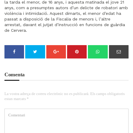
la tarda el menor, de 16 anys, i aquesta matinada el jove 21
anys, com a presumptes autors d’un delicte de robatori amb
violència i intimidació. Aquest dimarts, el menor d’edat ha
passat a disposició de la Fiscalia de menors i, l’altre
arrestat, davant el jutjat d’instrucció en funcions de guàrdia
de Cervera.
Comenta
La vostra adreça de correu electrònic no es publicarà. Els camps obligatoris
estan marcats *