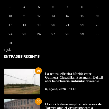
3
4
5
6
7
8
9
10
11
12
13
14
15
16
17
18
19
20
21
22
23
24
25
26
27
28
29
30
31
« jul.
ENTRADES RECENTS
01
La central elèctrica híbrida entre
Guimerà, Ciutadilla i Passanant i Belltall
obté la declaració ambiental favorable
6, agost, 2026 - 11:40
02
El circ i la dansa ompliran els carrers de
Tàrrega amb el virtuosisme com a