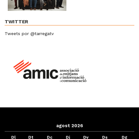
TWITTER
Tweets por @tarregatv
agost 2026
Dl
Dt
Dc
Dj
Dv
Ds
Dg