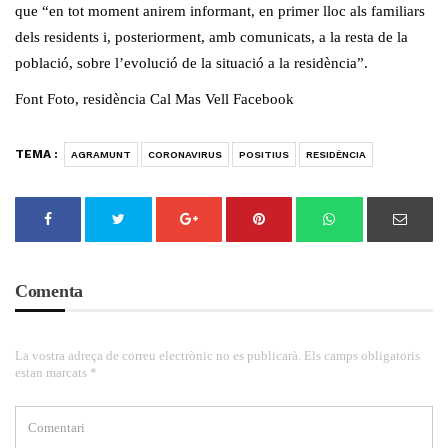
que “en tot moment anirem informant, en primer lloc als familiars
dels residents i, posteriorment, amb comunicats, a la resta de la
població, sobre l’evolució de la situació a la residència”.
Font Foto, residència Cal Mas Vell Facebook
TEMA :
AGRAMUNT
CORONAVIRUS
POSITIUS
RESIDÈNCIA
Comenta
La vostra adreça de correu electrònic no es publicarà. Els camps obligatoris
estan marcats *