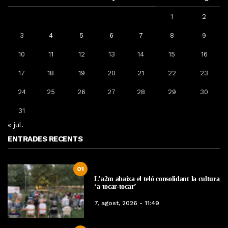
1
2
3
4
5
6
7
8
9
10
11
12
13
14
15
16
17
18
19
20
21
22
23
24
25
26
27
28
29
30
31
« jul.
ENTRADES RECENTS
01
L’a2m abaixa el teló consolidant la cultura
‘a tocar-tocar’
7, agost, 2026 - 11:49