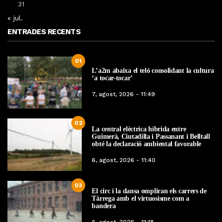
31
« jul.
ENTRADES RECENTS
01
L’a2m abaixa el teló consolidant la cultura
‘a tocar-tocar’
7, agost, 2026 - 11:49
02
La central elèctrica híbrida entre
Guimerà, Ciutadilla i Passanant i Belltall
obté la declaració ambiental favorable
6, agost, 2026 - 11:40
03
El circ i la dansa ompliran els carrers de
Tàrrega amb el virtuosisme com a
bandera
6, agost, 2026 - 11:18