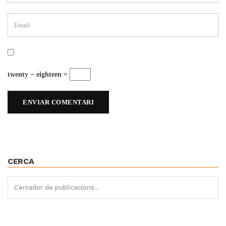
twenty − eighteen =
CERCA