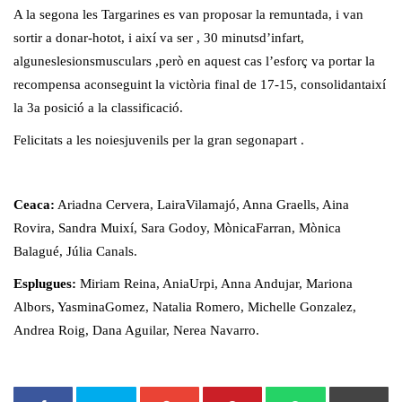
A la segona les Targarines es van proposar la remuntada, i van
sortir a donar-hotot, i així va ser , 30 minutsd’infart,
alguneslesionsmusculars ,però en aquest cas l’esforç va portar la
recompensa aconseguint la victòria final de 17-15, consolidantaixí
la 3a posició a la classificació.
Felicitats a les noiesjuvenils per la gran segonapart .
Ceaca:
Ariadna Cervera, LairaVilamajó, Anna Graells, Aina
Rovira, Sandra Muixí, Sara Godoy, MònicaFarran, Mònica
Balagué, Júlia Canals.
Esplugues:
Miriam Reina, AniaUrpi, Anna Andujar, Mariona
Albors, YasminaGomez, Natalia Romero, Michelle Gonzalez,
Andrea Roig, Dana Aguilar, Nerea Navarro.