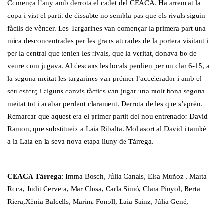
Comença l’any amb derrota el cadet del CEACA. Ha arrencat la
copa i vist el partit de dissabte no sembla pas que els rivals siguin
fàcils de vèncer. Les Targarines van començar la primera part una
mica desconcentrades per les grans aturades de la portera visitant i
per la central que tenien les rivals, que la veritat, donava bo de
veure com jugava. Al descans les locals perdien per un clar 6-15, a
la segona meitat les targarines van prémer l’accelerador i amb el
seu esforç i alguns canvis tàctics van jugar una molt bona segona
meitat tot i acabar perdent clarament. Derrota de les que s’aprèn.
Remarcar que aquest era el primer partit del nou entrenador David
Ramon, que substitueix a Laia Ribalta. Moltasort al David i també
a la Laia en la seva nova etapa lluny de Tàrrega.
CEACA Tàrrega
: Imma Bosch, Júlia Canals, Elsa Muñoz , Marta
Roca, Judit Cervera, Mar Closa, Carla Simó, Clara Pinyol, Berta
Riera,Xènia Balcells, Marina Fonoll, Laia Sainz, Júlia Gené,