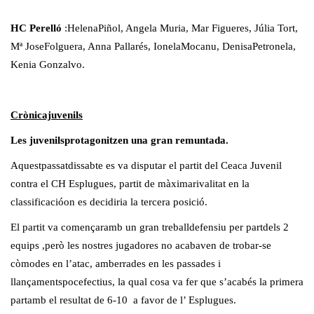
HC Perelló
:HelenaPiñol, Angela Muria, Mar Figueres, Júlia Tort,
Mª JoseFolguera, Anna Pallarés, IonelaMocanu, DenisaPetronela,
Kenia Gonzalvo.
Crònicajuvenils
Les juvenilsprotagonitzen una gran remuntada.
Aquestpassatdissabte es va disputar el partit del Ceaca Juvenil
contra el CH Esplugues, partit de màximarivalitat en la
classificacióon es decidiria la tercera posició.
El partit va començaramb un gran treballdefensiu per partdels 2
equips ,però les nostres jugadores no acabaven de trobar-se
còmodes en l’atac, amberrades en les passades i
llançamentspocefectius, la qual cosa va fer que s’acabés la primera
partamb el resultat de 6-10 a favor de l’ Esplugues.