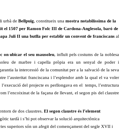
cli urbà de
Bellpuig
, constitueix una
mostra notabilíssima de la
ït el 1507 per Ramon Folc III de Cardona-Anglesola, baró de
apa Juli II una butlla per establir un convent de franciscans
al
c on ubicar el seu mausoleu
, influït pels costums de la noblesa
usoleu de marbre i capella pròpia era un senyal de poder i
arantia la intercessió de la comunitat per a la salvació de la seva
tre l’austeritat franciscana i l’esplendor amb la qual el va voler
l’execució del projecte es perllongava en el temps, l’estructura
om l’encoixinat de la façana de llevant, el segon pis del claustre
entorn de dos claustres.
El segon claustre és l’element
 gòtic tardà i s’hi pot observar la solució arquitectònica
ries superiors són un afegit del començament del segle XVII i