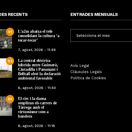
DES RECENTS
ENTRADES MENSUALS
L’a2m abaixa el teló
ENTRADES
01
consolidant la cultura ‘a
MENSUALS
tocar-tocar’
7, agost, 2026 - 11:49
La central elèctrica
02
híbrida entre Guimerà,
Les Gastrosàvies protagonitzen
Avís Legal
El respecte a la div
Ciutadilla i Passanant i
una gran trobada al Món Sant
Clàusules Legals
protagonista de la M
Belltall obté la declaració
Benet que referma el valor de la
Política de Cookies
ambiental favorable
Cinema Espiritual de
cuina tradicional
6, agost, 2026 - 11:40
Per
Tàrrega Televi
Per
Tàrrega Televisió
14, novembre, 2025 
El circ i la dansa
27, novembre, 2025 - 08:28
03
ompliran els carrers de
Tàrrega amb el
virtuosisme com a
bandera
6, agost, 2026 - 11:18