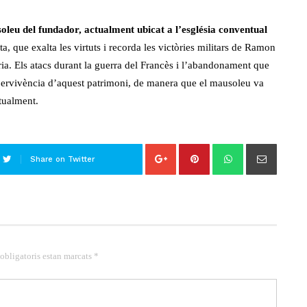
leu del fundador, actualment ubicat a l’església conventual
a, que exalta les virtuts i recorda les victòries militars de Ramon
ia. Els atacs durant la guerra del Francès i l’abandonament que
 pervivència d’aquest patrimoni, de manera que el mausoleu va
ctualment.
Share on Twitter
 obligatoris estan marcats *