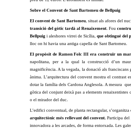
Sobre el Convent de Sant Bartomeu de Bellpuig
El convent de Sant Bartomeu
, situat als afores del nu
transició del gòtic tardà al Renaixement
. Fou
constru
Bellpuig
i aleshores virrei de Sicília,
que obtingué del p
lloc on hi havia una antiga capella de Sant Bartomeu.
El propòsit de Ramon Folc III era construir un mar
napolitana, per a la qual la construcció d’un ma
magnificència. A la vegada, la donació als franciscans g
ànima. L’arquitectura del convent mostra el contrast en
dotar la família dels Cardona Anglesola. A mesura que 
gòtica del conjunt deixà pas a elements renaixentistes c
o el mirador del duc.
L’edifici conventual, de planta rectangular, s’organitza 
arquitectònic més rellevant del convent.
Participa del
innovadora a les arcades, de forma entorxada. Les gale