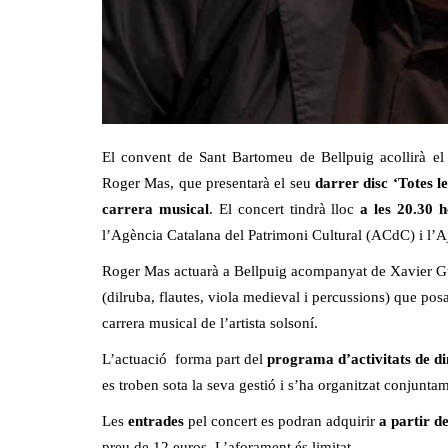
El convent de Sant Bartomeu de Bellpuig acollirà el 
Roger Mas, que presentarà el seu
darrer disc ‘Totes le
carrera musical
. El concert tindrà lloc
a les 20.30 
l’Agència Catalana del Patrimoni Cultural (ACdC) i l’
Roger Mas actuarà a Bellpuig acompanyat de Xavier Gui
(dilruba, flautes, viola medieval i percussions) que pos
carrera musical de l’artista solsoní.
L’actuació forma part del
programa d’activitats de d
es troben sota la seva gestió i s’ha organitzat conjunt
Les
entrades
pel concert es podran adquirir
a partir de
preu de 12 euros. L’aforament és limitat.