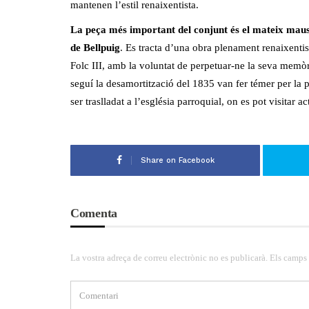
mantenen l’estil renaixentista.
La peça més important del conjunt és el mateix mauso
de Bellpuig
. Es tracta d’una obra plenament renaixentist
Folc III, amb la voluntat de perpetuar-ne la seva memòr
seguí la desamortització del 1835 van fer témer per la
ser traslladat a l’església parroquial, on es pot visitar a
Share on Facebook
Comenta
La vostra adreça de correu electrònic no es publicarà. Els camps