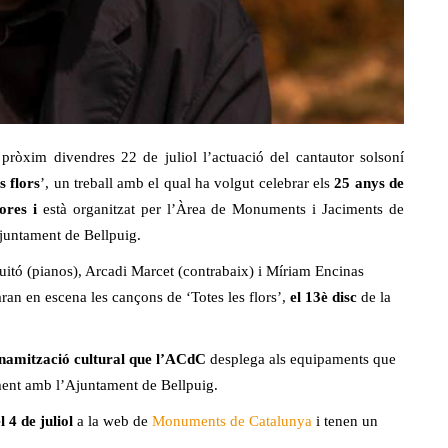
pròxim divendres 22 de juliol l’actuació del cantautor solsoní
s flors
’, un treball amb el qual ha volgut celebrar els
25 anys de
hores i
està organitzat per l’Àrea de Monuments i Jaciments de
Ajuntament de Bellpuig.
tó (pianos), Arcadi Marcet (contrabaix) i Míriam Encinas
aran en escena les cançons de ‘Totes les flors’,
el 13è disc
de la
inamització cultural que l’ACdC
desplega als equipaments que
ament amb l’Ajuntament de Bellpuig.
l 4 de juliol
a la web de
Monuments de Catalunya
i tenen un