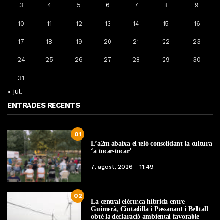
3
4
5
6
7
8
9
10
11
12
13
14
15
16
17
18
19
20
21
22
23
24
25
26
27
28
29
30
31
« jul.
ENTRADES RECENTS
01
L’a2m abaixa el teló consolidant la cultura
‘a tocar-tocar’
7, agost, 2026 - 11:49
02
La central elèctrica híbrida entre
Guimerà, Ciutadilla i Passanant i Belltall
obté la declaració ambiental favorable