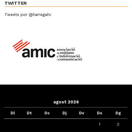
TWITTER
Tweets por @tarregatv
agost 2026
Dl
Dt
Dc
Dj
Dv
Ds
Dg
1
2