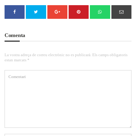
Comenta
La vostra adreça de correu electrònic no es publicarà. Els camps obligatoris
estan marcats *