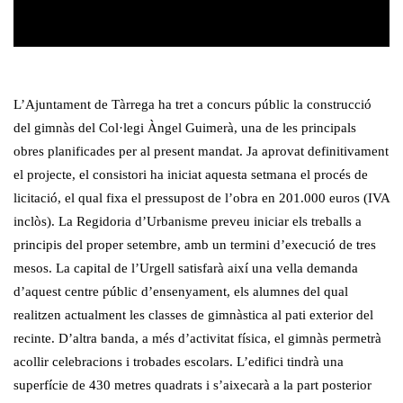
L’Ajuntament de Tàrrega ha tret a concurs públic la construcció
del gimnàs del Col·legi Àngel Guimerà, una de les principals
obres planificades per al present mandat. Ja aprovat definitivament
el projecte, el consistori ha iniciat aquesta setmana el procés de
licitació, el qual fixa el pressupost de l’obra en 201.000 euros (IVA
inclòs). La Regidoria d’Urbanisme preveu iniciar els treballs a
principis del proper setembre, amb un termini d’execució de tres
mesos. La capital de l’Urgell satisfarà així una vella demanda
d’aquest centre públic d’ensenyament, els alumnes del qual
realitzen actualment les classes de gimnàstica al pati exterior del
recinte. D’altra banda, a més d’activitat física, el gimnàs permetrà
acollir celebracions i trobades escolars. L’edifici tindrà una
superfície de 430 metres quadrats i s’aixecarà a la part posterior