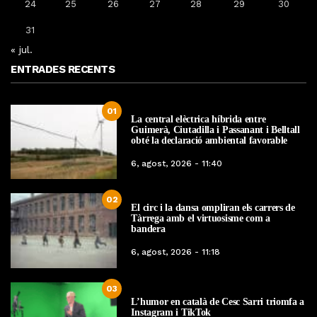
24
25
26
27
28
29
30
31
« jul.
ENTRADES RECENTS
01
La central elèctrica híbrida entre
Guimerà, Ciutadilla i Passanant i Belltall
obté la declaració ambiental favorable
6, agost, 2026 - 11:40
02
El circ i la dansa ompliran els carrers de
Tàrrega amb el virtuosisme com a
bandera
6, agost, 2026 - 11:18
03
L’humor en català de Cesc Sarri triomfa a
Instagram i TikTok