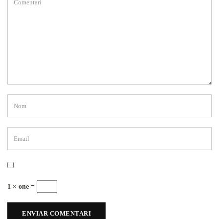
1 × one =